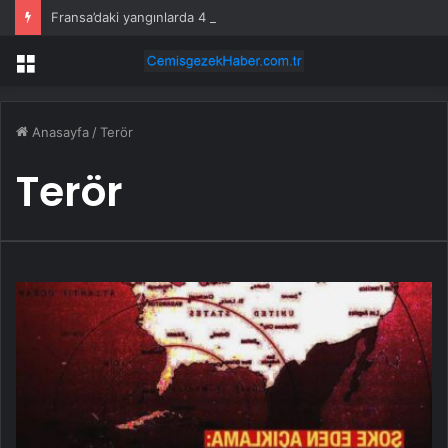
Fransa’daki yangınlarda 4 itfaiye eri hayatını kaybetti
Menü
Anasayfa
/
Terör
Terör