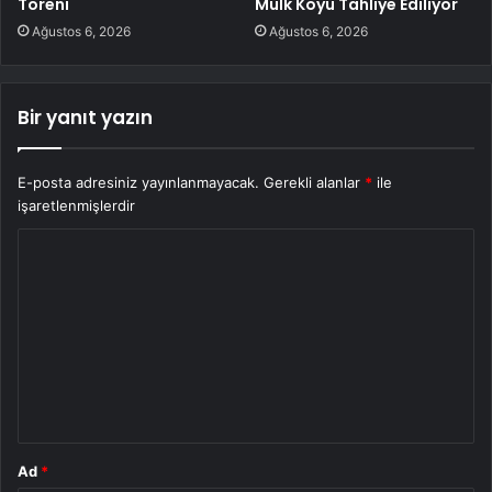
Töreni
Mülk Köyü Tahliye Ediliyor
Ağustos 6, 2026
Ağustos 6, 2026
Bir yanıt yazın
E-posta adresiniz yayınlanmayacak.
Gerekli alanlar
*
ile
işaretlenmişlerdir
Y
o
r
u
m
*
Ad
*