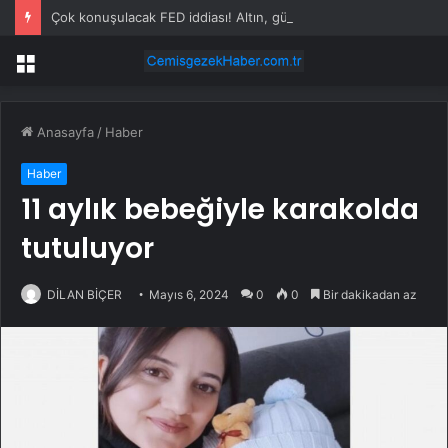
Çok konuşulacak FED iddiası! Altın, gümüş petrol her şey sert düşüyor
Menü
Anasayfa
/
Haber
Haber
11 aylık bebeğiyle karakolda
tutuluyor
DİLAN BİÇER
Mayıs 6, 2024
0
0
Bir dakikadan az