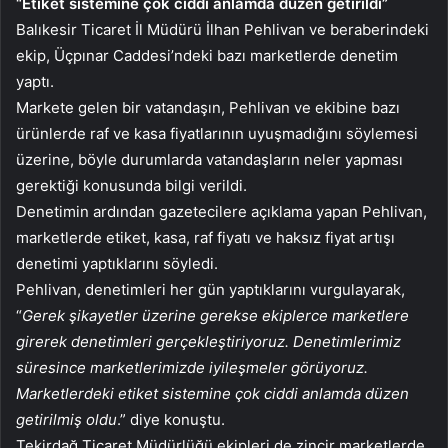
“Etiket sistemine çok ciddi anlamda düzen getirildi”
Balıkesir Ticaret İl Müdürü İlhan Pehlivan ve beraberindeki
ekip, Üçpınar Caddesi’ndeki bazı marketlerde denetim
yaptı.
Markete gelen bir vatandaşın, Pehlivan ve ekibine bazı
ürünlerde raf ve kasa fiyatlarının uyuşmadığını söylemesi
üzerine, böyle durumlarda vatandaşların neler yapması
gerektiği konusunda bilgi verildi.
Denetimin ardından gazetecilere açıklama yapan Pehlivan,
marketlerde etiket, kasa, raf fiyatı ve haksız fiyat artışı
denetimi yaptıklarını söyledi.
Pehlivan, denetimleri her gün yaptıklarını vurgulayarak,
“
Gerek şikayetler üzerine gerekse ekiplerce marketlere
girerek denetimleri gerçekleştiriyoruz. Denetimlerimiz
süresince marketlerimizde iyileşmeler görüyoruz.
Marketlerdeki etiket sistemine çok ciddi anlamda düzen
getirilmiş oldu
.” diye konuştu.
Tekirdağ Ticaret Müdürlüğü ekipleri de zincir marketlerde