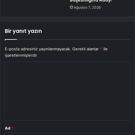
Ağustos 7, 2026
Bir yanıt yazın
E-posta adresiniz yayınlanmayacak.
Gerekli alanlar
*
ile
işaretlenmişlerdir
Y
o
r
u
m
*
Ad
*