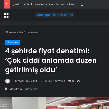
Şanlıurfa’da iki kardeş arasında kavga büyüdü, 9 kişi yaralandı
Menü
Anasayfa
/
Ekonomi
Ekonomi
4 şehirde fiyat denetimi:
‘Çok ciddi anlamda düzen
getirilmiş oldu’
NURCAN BAYRAM
Haziran 6, 2024
0
0
1 dakika okuma süresi