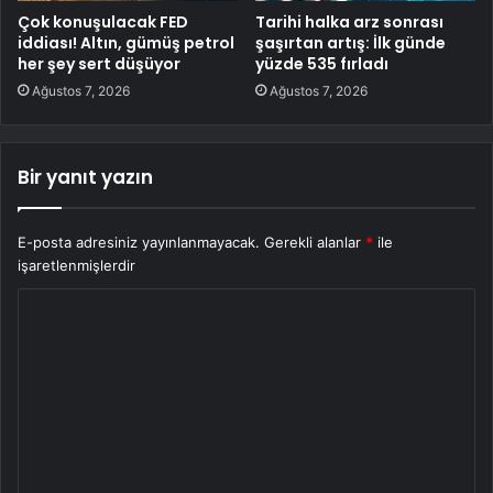
Çok konuşulacak FED
Tarihi halka arz sonrası
iddiası! Altın, gümüş petrol
şaşırtan artış: İlk günde
her şey sert düşüyor
yüzde 535 fırladı
Ağustos 7, 2026
Ağustos 7, 2026
Bir yanıt yazın
E-posta adresiniz yayınlanmayacak.
Gerekli alanlar
*
ile
işaretlenmişlerdir
Y
o
r
u
m
*