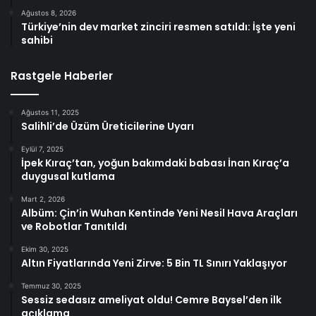
Ağustos 8, 2026
Türkiye’nin dev market zinciri resmen satıldı: İşte yeni
sahibi
Rastgele Haberler
Ağustos 11, 2025
Salihli’de Üzüm Üreticilerine Uyarı
Eylül 7, 2025
İpek Kıraç’tan, yoğun bakımdaki babası İnan Kıraç’a
duygusal kutlama
Mart 2, 2026
Albüm: Çin’in Wuhan Kentinde Yeni Nesil Hava Araçları
ve Robotlar Tanıtıldı
Ekim 30, 2025
Altın Fiyatlarında Yeni Zirve: 5 Bin TL Sınırı Yaklaşıyor
Temmuz 30, 2025
Sessiz sedasız ameliyat oldu! Cemre Baysel’den ilk
açıklama