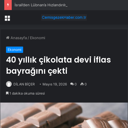
İsrail’den Lübnan’a Hızlandırılmış Saldırılar
Menü
Anasayfa
/
Ekonomi
Ekonomi
40 yıllık çikolata devi iflas
bayrağını çekti
DİLAN BİÇER
Mayıs 19, 2026
0
0
1 dakika okuma süresi