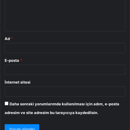
u
m
*
Ad
*
E-posta
*
İnternet sitesi
Daha sonraki yorumlarımda kullanılması için adım, e-posta
adresim ve site adresim bu tarayıcıya kaydedilsin.