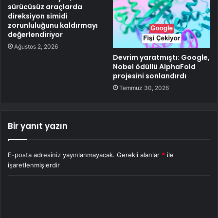
sürücüsüz araçlarda
direksiyon simidi
zorunluluğunu kaldırmayı
değerlendiriyor
Ağustos 2, 2026
Devrim yaratmıştı: Google,
Nobel ödüllü AlphaFold
projesini sonlandırdı
Temmuz 30, 2026
Bir yanıt yazın
E-posta adresiniz yayınlanmayacak.
Gerekli alanlar
*
ile
işaretlenmişlerdir
Y
o
r