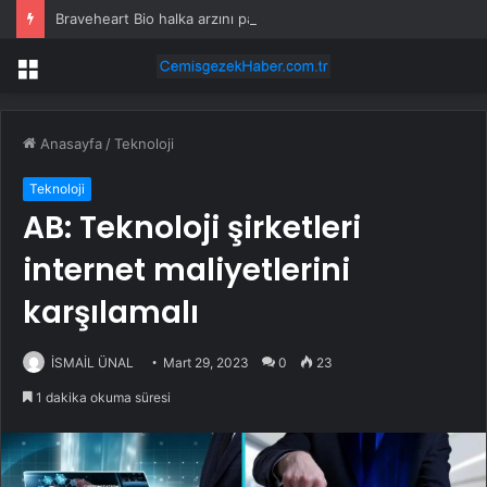
Braveheart Bio halka arzını pazarlama aralığının üstünde fiyatlandırıyor
Menü
Anasayfa
/
Teknoloji
Teknoloji
AB: Teknoloji şirketleri
internet maliyetlerini
karşılamalı
İSMAİL ÜNAL
Mart 29, 2023
0
23
1 dakika okuma süresi