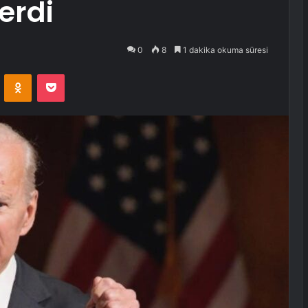
erdi
0
8
1 dakika okuma süresi
VKontakte
Odnoklassniki
Pocket