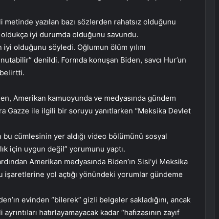
ili metinde yazılan bazı sözlerden rahatsız olduğunu
ın oldukça iyi durumda olduğunu savundu.
n iyi olduğunu söyledi. Oğlumun ölüm yılını
unutabilir” denildi. Formda konuşan Biden, savcı Hur’un
elirtti.
 Biden, Amerikan kamuoyunda ve medyasında gündem
 Gazze ile ilgili bir soruyu yanıtlarken “Meksika Devlet
n bu cümlesinin yer aldığı video bölümünü sosyal
ık için uygun değil” yorumunu yaptı.
ardından Amerikan medyasında Biden’ın Sisi’yi Meksika
ru işaretlerine yol açtığı yönündeki yorumlar gündeme
’ın evinden “bilerek” gizli belgeler sakladığını, ancak
i ayrıntıları hatırlayamayacak kadar “hafızasının zayıf