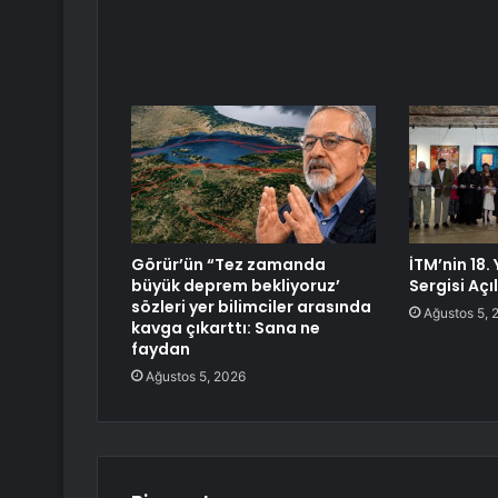
Görür’ün “Tez zamanda
İTM’nin 18. 
büyük deprem bekliyoruz’
Sergisi Açı
sözleri yer bilimciler arasında
Ağustos 5, 
kavga çıkarttı: Sana ne
faydan
Ağustos 5, 2026