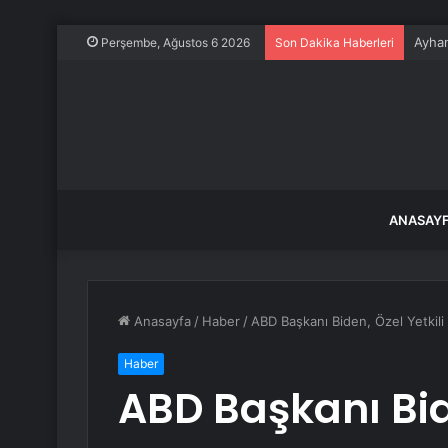
Ayhan
Perşembe, Ağustos 6 2026
Son Dakika Haberleri
ANASAY
Anasayfa
/
Haber
/
ABD Başkanı Biden, Özel Yetkili
Haber
ABD Başkanı Bide