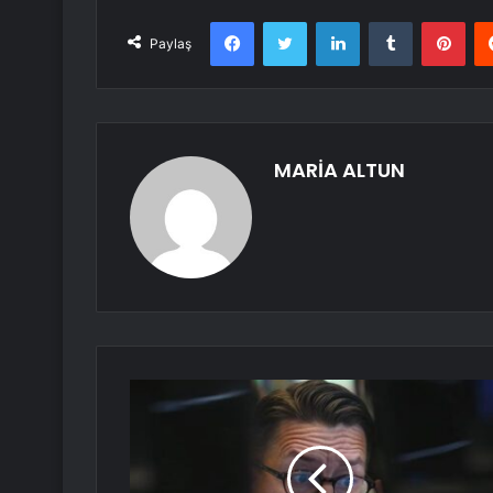
Facebook
Twitter
LinkedIn
Tumblr
Pint
Paylaş
MARİA ALTUN