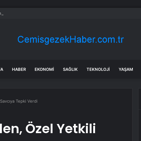
 Gider’den CHP Açıklaması
FA
HABER
EKONOMI
SAĞLIK
TEKNOLOJI
YAŞAM
 Savcıya Tepki Verdi
n, Özel Yetkili