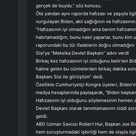
gerçek de buydu.” söz konusu.
Öte yandan aynı raporda hafızası ve yaşıyla ilg
vurgulayan Biden, akıl sağlığının ve hafızasın
“Hafızasının iyi olmadığını ama benim hafızamı
hatırlamadığım, bunu nasıl yaparlar, bunu kim 
raporundaki bu tür ifadelerin doğru olmadığını b
Sisi’ye “Meksika Devlet Başkanı” adını verdi
Birkaç kez hafızasının iyi olduğunu belirten
haline gelen bu cümlelerden birkaç dakika sonra
Başkanı Sisi ile görüştüm” dedi.
Özellikle Cumhuriyetçi Kongre üyeleri, Biden’ı
medya hesaplarında paylaşarak, “Biden başkanl
Hafızasının iyi olduğunu söylemesinin hemen 
Devlet Başkanı olarak tanımlamasının ciddi so
geldi.
ABD Uzman Savcısı Robert Hur, Başkan Joe Biden
hem soruşturmadaki işbirliği hem de olayla ilgil