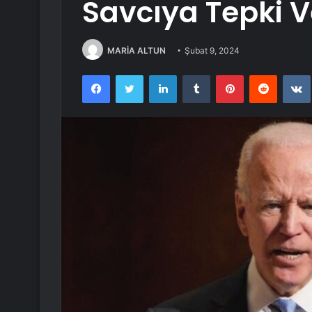
Savcıya Tepki V
MARİA ALTUN
Şubat 9, 2024
Facebook
Twitter
LinkedIn
Tumblr
Pinterest
Reddit