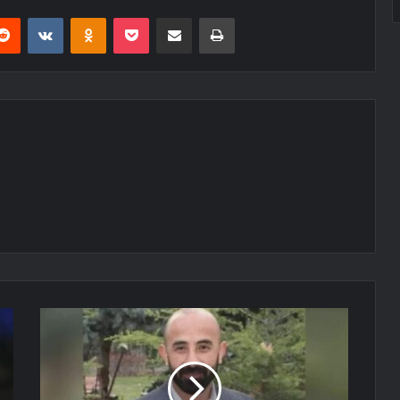
erest
Reddit
VKontakte
Odnoklassniki
Pocket
E-Posta ile paylaş
Yazdır