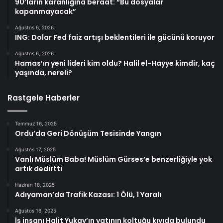
90’ların karanlığına beraat: “Bu dosyalar
kapanmayacak”
Ağustos 6, 2026
ING: Dolar Fed faiz artışı beklentileri ile gücünü koruyor
Ağustos 6, 2026
Hamas’ın yeni lideri kim oldu? Halil el-Hayye kimdir, kaç
yaşında, nereli?
Rastgele Haberler
Temmuz 16, 2025
Ordu’da Geri Dönüşüm Tesisinde Yangın
Ağustos 17, 2025
Vanlı Müslüm Baba! Müslüm Gürses’e benzerliğiyle yok
artık dedirtti
Haziran 18, 2025
Adıyaman’da Trafik Kazası: 1 Ölü, 1 Yaralı
Ağustos 16, 2025
İş insanı Halit Yukay’ın yatının koltuğu kıyıda bulundu