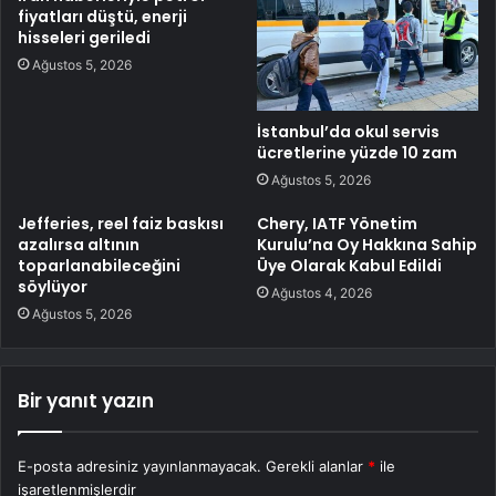
fiyatları düştü, enerji
hisseleri geriledi
Ağustos 5, 2026
İstanbul’da okul servis
ücretlerine yüzde 10 zam
Ağustos 5, 2026
Jefferies, reel faiz baskısı
Chery, IATF Yönetim
azalırsa altının
Kurulu’na Oy Hakkına Sahip
toparlanabileceğini
Üye Olarak Kabul Edildi
söylüyor
Ağustos 4, 2026
Ağustos 5, 2026
Bir yanıt yazın
E-posta adresiniz yayınlanmayacak.
Gerekli alanlar
*
ile
işaretlenmişlerdir