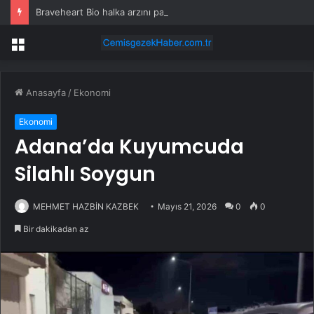
Braveheart Bio halka arzını pazarlama aralığının üstünde fiyatlandırıyor
Menü
Anasayfa
/
Ekonomi
Ekonomi
Adana’da Kuyumcuda
Silahlı Soygun
MEHMET HAZBİN KAZBEK
Mayıs 21, 2026
0
0
Bir dakikadan az