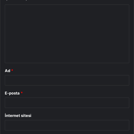
Y
o
r
u
m
*
Ad
*
E-posta
*
İnternet sitesi