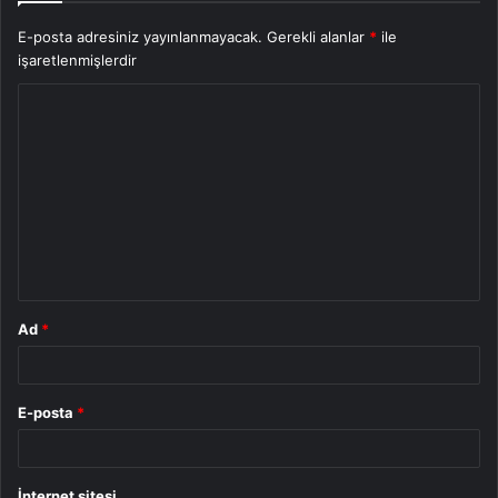
E-posta adresiniz yayınlanmayacak.
Gerekli alanlar
*
ile
işaretlenmişlerdir
Y
o
r
u
m
*
Ad
*
E-posta
*
İnternet sitesi