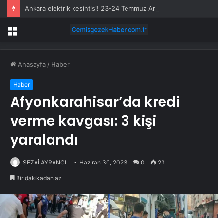
Ankara elektrik kesintisi! 23-24 Temmuz Ankara’da elektrik kesintisi ne zaman bitecek, elektrikler ne zaman gelecek?
Menü
Anasayfa
/
Haber
Haber
Afyonkarahisar’da kredi
verme kavgası: 3 kişi
yaralandı
SEZAİ AYRANCI
Haziran 30, 2023
0
23
Bir dakikadan az