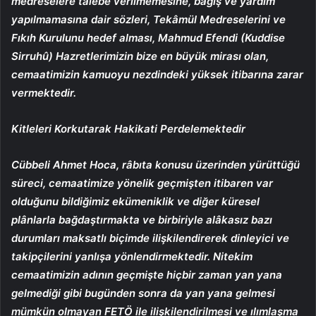
medreselere talebe verilmemesine, bağış ve yardım
yapılmamasına dair sözleri, Tekâmül Medreselerini ve
Fıkıh Kurulunu hedef alması, Mahmud Efendi (Kuddise
Sirruhû) Hazretlerimizin bize en büyük mirası olan,
cemaatimizin kamuoyu nezdindeki yüksek itibarına zarar
vermektedir.
Kitleleri Korkutarak Hakikati Perdelemektedir
Cübbeli Ahmet Hoca, râbıta konusu üzerinden yürüttüğü
süreci, cemaatimize yönelik geçmişten itibaren var
olduğunu bildiğimiz ekümeniklik ve diğer küresel
plânlarla bağdaştırmakta ve birbiriyle alâkasız bazı
durumları maksatlı biçimde ilişkilendirerek dinleyici ve
takipçilerini yanlışa yönlendirmektedir. Nitekim
cemaatimizin adının geçmişte hiçbir zaman yan yana
gelmediği gibi bugünden sonra da yan yana gelmesi
mümkün olmayan FETÖ ile ilişkilendirilmesi ve ılımlaşma