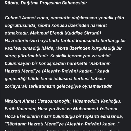
Râbıta, Dağıtma Projesinin Bahanesidir
Cübbeli Ahmet Hoca, cemaatin dağılmasına yönelik plân
doğrultusunda, râbıta konusu üzerinden hareket
etmektedir. Mahmud Efendi (Kuddise Sirruhû)
Hazretlerimizin hayatında tarîkat konusunda herhangi bir
vazifesi olmadığı hâlde, râbıta üzerinden kurguladığı bir
süreç yürütmektedir. Kesinlik içermeyen ve şahidi
bulunmayan bir konuşmadan hareketle “Râbıtanın
Hazreti Mehdî’ye (Aleyhi’r-Rıdvân) kadar…” kaydı
geçmediği hâlde kendi iddiasına herkesi kabule
zorlayarak tarîkatımızın geleceğiyle oynamaktadır.
Nitekim Ahmet Ustaosmanoğlu, Hüsameddin Vanlıoğlu,
Fatih Kalender, Hüseyin Avni ve Muhammed Yelkenci
Hoca Efendilerin hazır bulunduğu bir toplantı esnasında,
“Râbıtanın Hazreti Mehdî’ye (Aleyhi’r-Rıdvân) kadar…”