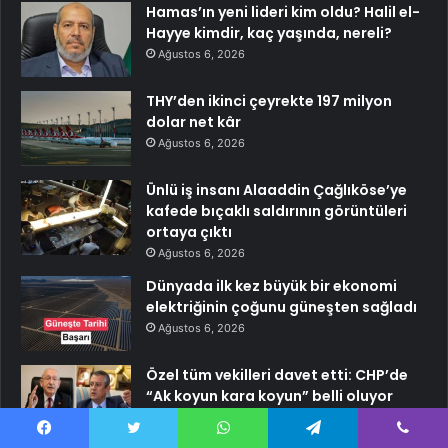
Hamas’ın yeni lideri kim oldu? Halil el-
Hayye kimdir, kaç yaşında, nereli?
Ağustos 6, 2026
THY’den ikinci çeyrekte 197 milyon
dolar net kâr
Ağustos 6, 2026
Ünlü iş insanı Alaaddin Çağlıköse’ye
kafede bıçaklı saldırının görüntüleri
ortaya çıktı
Ağustos 6, 2026
Dünyada ilk kez büyük bir ekonomi
elektriğinin çoğunu güneşten sağladı
Ağustos 6, 2026
Özel tüm vekilleri davet etti: CHP’de
“Ak koyun kara koyun” belli oluyor
Ağustos 6, 2026
Facebook
Twitter
WhatsApp
Telegram
Viber