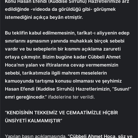
Konu Hasan Efendi (Kuddise Sirruhû) Hazretlerimize arz
edildiğinde -videoda da görüldüğü gibi- görüşmek
istemediğini açıkça beyân etmiştir.
Bu teklifin kabul edilmemesinin, tarîkat-ı aliyyenin edep
sınırlarını aşmasının yanında muhakkak birçok sebebi
vardır ve bu sebeplerin bir kısmını açıklama zarureti
ortaya çıkmıştır. Bizim bugüne kadar Cübbeli Ahmet
Hoca’nın yalan ve iftiralarına cevap vermememizin
sebebi, tarikatımızla ilgili mahrem meselelerin
kamuoyunda tartışma konusu olmaması ve şeyhimiz
Hasan Efendi (Kuddise Sirruhû) Hazretlerimizin, “Susun!”
emri gereğincedir.”
ifadelerine ter verildi.
“KENDİSİNİN TEKKEMİZ VE CEMAATİMİZLE HİÇBİR
ÜNSİYETİ KALMAMIŞTIR”
Yapılan basın açıklamasında,
“Cübbeli Ahmet Hoca, söz ve