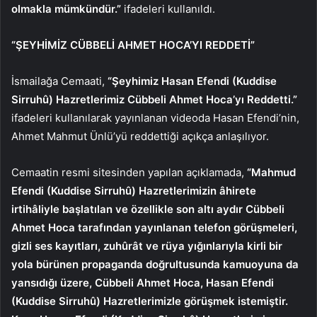
olmakla mümkündür.”
ifadeleri kullanıldı.
“ŞEYHİMİZ CÜBBELİ AHMET HOCA’YI REDDETİ”
İsmailağa Cemaati,
“Şeyhimiz Hasan Efendi (Kuddise
Sirruhû) Hazretlerimiz Cübbeli Ahmet Hoca’yı Reddetti.”
ifadeleri kullanılarak yayınlanan videoda Hasan Efendi’nin,
Ahmet Mahmut Ünlü’yü reddettiği açıkça anlaşılıyor.
Cemaatin resmi sitesinden yapılan açıklamada,
“Mahmud
Efendi (Kuddise Sirruhû) Hazretlerimizin âhirete
irtihâliyle başlatılan ve özellikle son altı aydır Cübbeli
Ahmet Hoca tarafından yayınlanan telefon görüşmeleri,
gizli ses kayıtları, zuhûrât ve rüya yığınlarıyla kirli bir
yola bürünen propaganda doğrultusunda kamuoyuna da
yansıdığı üzere, Cübbeli Ahmet Hoca, Hasan Efendi
(Kuddise Sirruhû) Hazretlerimizle görüşmek istemiştir.