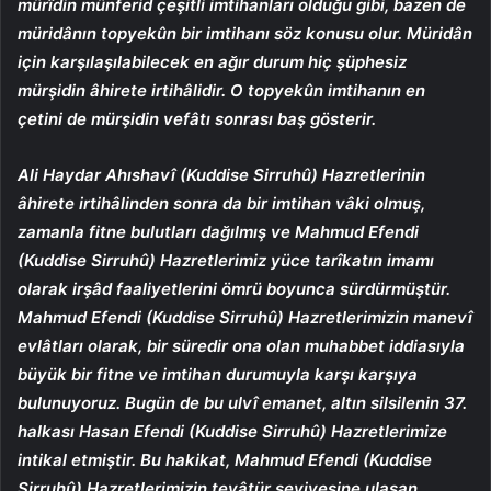
mürîdin münferid çeşitli imtihanları olduğu gibi, bazen de
müridânın topyekûn bir imtihanı söz konusu olur. Müridân
için karşılaşılabilecek en ağır durum hiç şüphesiz
mürşidin âhirete irtihâlidir. O topyekûn imtihanın en
çetini de mürşidin vefâtı sonrası baş gösterir.
Ali Haydar Ahıshavî (Kuddise Sirruhû) Hazretlerinin
âhirete irtihâlinden sonra da bir imtihan vâki olmuş,
zamanla fitne bulutları dağılmış ve Mahmud Efendi
(Kuddise Sirruhû) Hazretlerimiz yüce tarîkatın imamı
olarak irşâd faaliyetlerini ömrü boyunca sürdürmüştür.
Mahmud Efendi (Kuddise Sirruhû) Hazretlerimizin manevî
evlâtları olarak, bir süredir ona olan muhabbet iddiasıyla
büyük bir fitne ve imtihan durumuyla karşı karşıya
bulunuyoruz. Bugün de bu ulvî emanet, altın silsilenin 37.
halkası Hasan Efendi (Kuddise Sirruhû) Hazretlerimize
intikal etmiştir. Bu hakikat, Mahmud Efendi (Kuddise
Sirruhû) Hazretlerimizin tevâtür seviyesine ulaşan