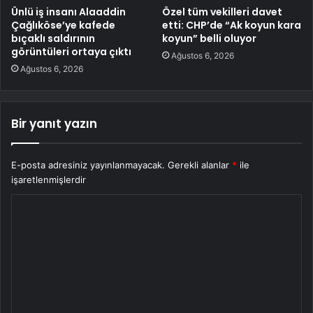
Ünlü iş insanı Alaaddin
Özel tüm vekilleri davet
Çağlıköse’ye kafede
etti: CHP’de “Ak koyun kara
bıçaklı saldırının
koyun” belli oluyor
görüntüleri ortaya çıktı
Ağustos 6, 2026
Ağustos 6, 2026
Bir yanıt yazın
E-posta adresiniz yayınlanmayacak.
Gerekli alanlar
*
ile
işaretlenmişlerdir
Y
o
r
u
m
*