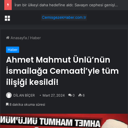
Kemal Kılıçdaroğlu, Rüzgarlı Esnafıyla Bir Araya Geldi
Menü
Anasayfa
/
Haber
Haber
Ahmet Mahmut Ünlü’nün
İsmailağa Cemaati’yle tüm
ilişiği kesildi!
DİLAN BİÇER
Mart 27, 2024
0
6
8 dakika okuma süresi