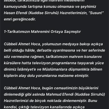
sebebi, tarikatımızla ilgili mahrem meselelerin
kamuoyunda tartışma konusu olmaması ve şeyhimiz
Hasan Efendi (Kuddise Sirruhû) Hazretlerimizin, “Susun!”
emri gereğincedir.
1-Tarîkatımızın Mahremini Ortaya Saçmıştır
Cübbeli Ahmet Hoca, yolumuzun medyaya bakışı açıkça
belli olduğu hâlde, defaatle uyarılmasına ve her seferinde
söz vermesine rağmen, tarîkatımızın mahrem konularını
kürsülere hatta televizyon programlarına taşıyarak yüce
dinimiz İslâmiyet’e ve Müslümanlara düşmanlıkla bilinen
kişilerin alay dolu yorumlarına malzeme etmiştir.
Cübbeli Ahmet Hoca, bugün cemaatimizin büyüklerini
dinlemediği gibi aslında Mahmud Efendi (Kuddise Sirruhû)
Hazretlerimizi de birçok noktada dinlememiştir. Bunu
kendisi, çıktığı televizyon kanallarında açıkça