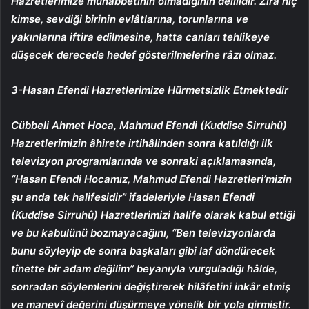
Hazretlerimize muhabbetinin olmadığının delilidir. Zira hiç
kimse, sevdiği birinin evlâtlarına, torunlarına ve
yakınlarına iftira edilmesine, hatta canları tehlikeye
düşecek derecede hedef gösterilmelerine râzı olmaz.
3-Hasan Efendi Hazretlerimize Hürmetsizlik Etmektedir
Cübbeli Ahmet Hoca, Mahmud Efendi (Kuddise Sirruhû)
Hazretlerimizin âhirete irtihâlinden sonra katıldığı ilk
televizyon programlarında ve sonraki açıklamasında,
“Hasan Efendi Hocamız, Mahmud Efendi Hazretleri’mizin
şu anda tek halifesidir” ifadeleriyle Hasan Efendi
(Kuddise Sirruhû) Hazretlerimizi halife olarak kabul ettiği
ve bu kabulünü bozmayacağını, “Ben televizyonlarda
bunu söyleyip de sonra başkaları gibi laf döndürecek
tînette bir adam değilim” beyanıyla vurguladığı hâlde,
sonradan söylemlerini değiştirerek hilâfetini inkâr etmiş
ve manevî değerini düşürmeye yönelik bir yola girmiştir.