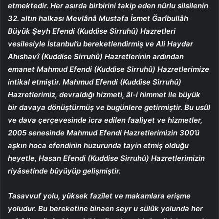
etmektedir. Her asırda birbirini takip eden nûrlu silsilenin
32. altın halkası Mevlânâ Mustafa İsmet Ğarîbullâh
Büyük Şeyh Efendi (Kuddise Sirruhû) Hazretleri
vesilesiyle İstanbul’u bereketlendirmiş ve Ali Haydar
Ahıshavî (Kuddise Sirruhû) Hazretlerinin ardından
emanet Mahmud Efendi (Kuddise Sirruhû) Hazretlerimize
intikal etmiştir. Mahmud Efendi (Kuddise Sirruhû)
Hazretlerimiz, devraldığı hizmeti, âl-i himmet ile büyük
bir davaya dönüştürmüş ve bugünlere getirmiştir. Bu usûl
ve dava çerçevesinde icra edilen faaliyet ve hizmetler,
2005 senesinde Mahmud Efendi Hazretlerimizin 300’ü
aşkın hoca efendinin huzurunda tayin etmiş olduğu
heyetle, Hasan Efendi (Kuddise Sirruhû) Hazretlerimizin
riyâsetinde büyüyüp gelişmiştir.
Tasavvuf yolu, yüksek fazîlet ve makamlara erişme
yoludur. Bu bereketine binaen seyr u sülûk yolunda her