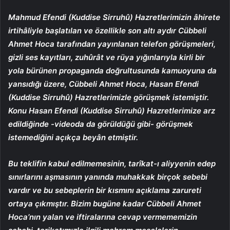
Mahmud Efendi (Kuddise Sirruhû) Hazretlerimizin âhirete
irtihâliyle başlatılan ve özellikle son altı aydır Cübbeli
Ahmet Hoca tarafından yayınlanan telefon görüşmeleri,
gizli ses kayıtları, zuhûrât ve rüya yığınlarıyla kirli bir
yola bürünen propaganda doğrultusunda kamuoyuna da
yansıdığı üzere, Cübbeli Ahmet Hoca, Hasan Efendi
(Kuddise Sirruhû) Hazretlerimizle görüşmek istemiştir.
Konu Hasan Efendi (Kuddise Sirruhû) Hazretlerimize arz
edildiğinde -videoda da görüldüğü gibi- görüşmek
istemediğini açıkça beyân etmiştir.
Bu teklifin kabul edilmemesinin, tarîkat-ı aliyyenin edep
sınırlarını aşmasının yanında muhakkak birçok sebebi
vardır ve bu sebeplerin bir kısmını açıklama zarureti
ortaya çıkmıştır. Bizim bugüne kadar Cübbeli Ahmet
Hoca’nın yalan ve iftiralarına cevap vermememizin