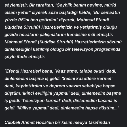
söylemiştir. Bir taraftan, “Şeyhlik benim neyime, mürîd
olsam yeter” diyerek söze başladığı hâlde, “Bu cemaatin
yüzde 95’ini ben getirdim” diyerek, Mahmud Efendi
(Kuddise Sirruhû) Hazretlerimizin ve yetiştirmiş olduğu
güzide hocaların çalışmalarını kendisine mâl etmiştir.
Mahmud Efendi (Kuddise Sirruhû) Hazretlerimizin sözünü
dinlemediğini katılmış olduğu bir televizyon programında
şöyle ifade etmiştir:
“Efendi Hazretleri bana, ‘Vaaz etme, talebe okut!’ dedi,
dinlemedim başıma iş geldi. ‘Sesini kasetlere verme!’
dedi, kaydettirdim ve deprem vaazım sebebiyle hapse
düştüm. ‘İkinci evliliğini yapma!’ dedi, dinlemedim başıma
iş geldi. ‘Televizyon kurma!’ dedi, dinlemedim başıma iş
geldi. ‘Külliye yapma!’ dedi, dinlemedim hapse düştüm…”
Cübbeli Ahmet Hoca’nın bir kısım medya tarafından