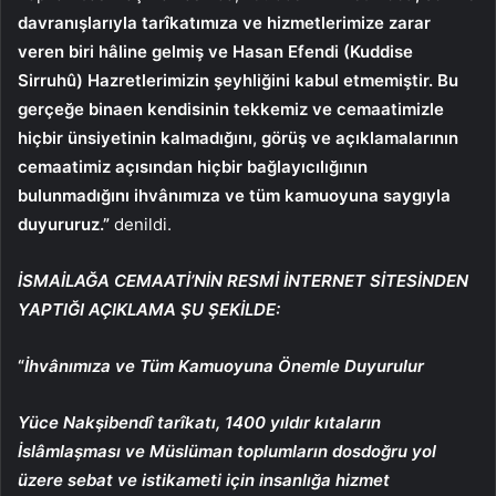
davranışlarıyla tarîkatımıza ve hizmetlerimize zarar
veren biri hâline gelmiş ve Hasan Efendi (Kuddise
Sirruhû) Hazretlerimizin şeyhliğini kabul etmemiştir. Bu
gerçeğe binaen kendisinin tekkemiz ve cemaatimizle
hiçbir ünsiyetinin kalmadığını, görüş ve açıklamalarının
cemaatimiz açısından hiçbir bağlayıcılığının
bulunmadığını ihvânımıza ve tüm kamuoyuna saygıyla
duyururuz.”
denildi.
İSMAİLAĞA CEMAATİ’NİN RESMİ İNTERNET SİTESİNDEN
YAPTIĞI AÇIKLAMA ŞU ŞEKİLDE:
“
İhvânımıza ve Tüm Kamuoyuna Önemle Duyurulur
Yüce Nakşibendî tarîkatı, 1400 yıldır kıtaların
İslâmlaşması ve Müslüman toplumların dosdoğru yol
üzere sebat ve istikameti için insanlığa hizmet