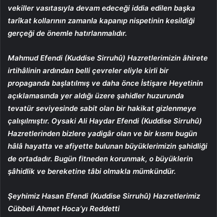
vekiller vasıtasıyla devam edeceği iddia edilen başka
tarîkat kollarının zamanla kapanıp nispetinin kesildiği
gerçeği de önemle hatırlanmalıdır.
Mahmud Efendi (Kuddise Sirruhû) Hazretlerimizin âhirete
irtihâlinin ardından belli çevreler eliyle kirli bir
propaganda başlatılmış ve daha önce İstişare Heyetinin
açıklamasında yer aldığı üzere şahidler huzurunda
tevatür seviyesinde sabit olan bir hakikat gizlenmeye
çalışılmıştır. Oysaki Ali Haydar Efendi (Kuddise Sirruhû)
Hazretlerinden bizlere yadigâr olan ve bir kısmı bugün
hâlâ hayatta ve afiyette bulunan büyüklerimizin şahidliği
de ortadadır. Bugün fitneden korunmak, o büyüklerin
şâhidlik ve bereketine tâbi olmakla mümkündür.
Şeyhimiz Hasan Efendi (Kuddise Sirruhû) Hazretlerimiz
Cübbeli Ahmet Hoca’yı Reddetti