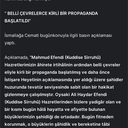
” BELLİ ÇEVRELERCE KİRLİ BİR PROPAGANDA
BAŞLATILDI”
İsmailağa Cemati bugünkonuyla ilgili basın açıklaması
yaptı.
Açıklamada,
“Mahmud Efendi (Kuddise Sirruhû)
Hazretlerimizin âhirete irtihâlinin ardından belli çevreler
eliyle kirli bir propaganda başlatılmış ve daha önce
İstişare Heyetinin açıklamasında yer aldığı üzere şahidler
huzurunda tevatür seviyesinde sabit olan bir hakikat
gizlenmeye çalışılmıştır. Oysaki Ali Haydar Efendi
(Kuddise Sirruhû) Hazretlerinden bizlere yadigâr olan ve
bir kısmı bugün hâlâ hayatta ve afiyette bulunan
büyüklerimizin şahidliği de ortadadır. Bugün fitneden
korunmak, o büyüklerin şâhidlik ve bereketine tâbi