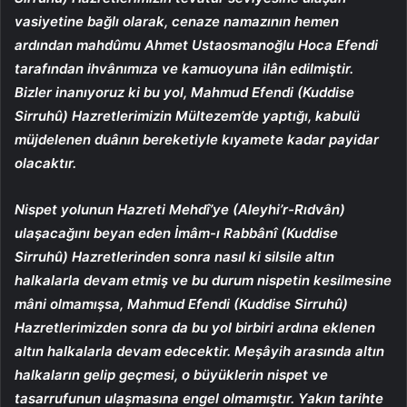
vasiyetine bağlı olarak, cenaze namazının hemen
ardından mahdûmu Ahmet Ustaosmanoğlu Hoca Efendi
tarafından ihvânımıza ve kamuoyuna ilân edilmiştir.
Bizler inanıyoruz ki bu yol, Mahmud Efendi (Kuddise
Sirruhû) Hazretlerimizin Mültezem’de yaptığı, kabulü
müjdelenen duânın bereketiyle kıyamete kadar payidar
olacaktır.
Nispet yolunun Hazreti Mehdî’ye (Aleyhi’r-Rıdvân)
ulaşacağını beyan eden İmâm-ı Rabbânî (Kuddise
Sirruhû) Hazretlerinden sonra nasıl ki silsile altın
halkalarla devam etmiş ve bu durum nispetin kesilmesine
mâni olmamışsa, Mahmud Efendi (Kuddise Sirruhû)
Hazretlerimizden sonra da bu yol birbiri ardına eklenen
altın halkalarla devam edecektir. Meşâyih arasında altın
halkaların gelip geçmesi, o büyüklerin nispet ve
tasarrufunun ulaşmasına engel olmamıştır. Yakın tarihte