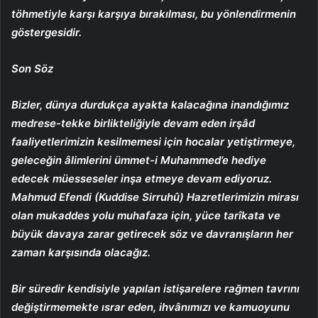
töhmetiyle karşı karşıya bırakılması, bu yönlendirmenin
göstergesidir.
Son Söz
Bizler, dünya durdukça ayakta kalacağına inandığımız
medrese-tekke birlikteliğiyle devam eden irşâd
faaliyetlerimizin kesilmemesi için hocalar yetiştirmeye,
geleceğin âlimlerini ümmet-i Muhammed’e hediye
edecek müesseseler inşa etmeye devam ediyoruz.
Mahmud Efendi (Kuddise Sirruhû) Hazretlerimizin mirası
olan mukaddes yolu muhafaza için, yüce tarîkata ve
büyük davaya zarar getirecek söz ve davranışların her
zaman karşısında olacağız.
Bir süredir kendisiyle yapılan istişarelere rağmen tavrını
değiştirmemekte ısrar eden, ihvânımızı ve kamuoyunu