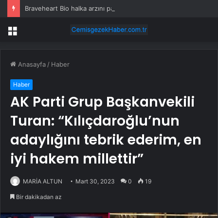
Braveheart Bio halka arzını pazarlama aralığının üstünde fiyatlandırıyor
Menü
Anasayfa
/
Haber
Haber
AK Parti Grup Başkanvekili
Turan: “Kılıçdaroğlu’nun
adaylığını tebrik ederim, en
iyi hakem millettir”
MARİA ALTUN
Mart 30, 2023
0
19
Bir dakikadan az