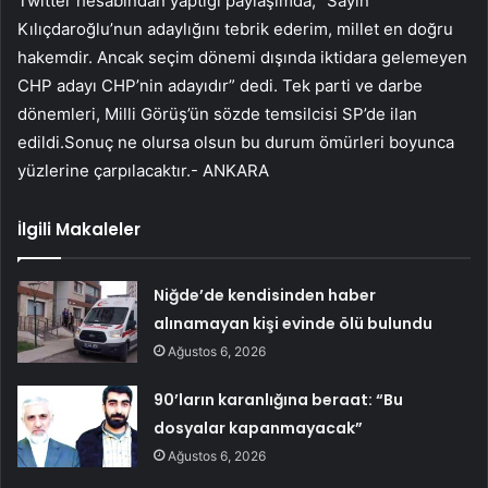
Twitter hesabından yaptığı paylaşımda, “Sayın
Kılıçdaroğlu’nun adaylığını tebrik ederim, millet en doğru
hakemdir. Ancak seçim dönemi dışında iktidara gelemeyen
CHP adayı CHP’nin adayıdır” dedi. Tek parti ve darbe
dönemleri, Milli Görüş’ün sözde temsilcisi SP’de ilan
edildi.Sonuç ne olursa olsun bu durum ömürleri boyunca
yüzlerine çarpılacaktır.- ANKARA
İlgili Makaleler
Niğde’de kendisinden haber
alınamayan kişi evinde ölü bulundu
Ağustos 6, 2026
90’ların karanlığına beraat: “Bu
dosyalar kapanmayacak”
Ağustos 6, 2026