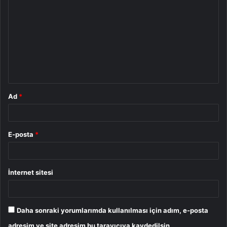
o
r
u
m
*
Ad
*
E-posta
*
İnternet sitesi
Daha sonraki yorumlarımda kullanılması için adım, e-posta
adresim ve site adresim bu tarayıcıya kaydedilsin.