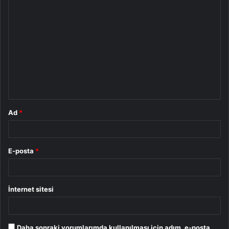
Y
o
r
u
m
*
Ad
*
E-posta
*
İnternet sitesi
Daha sonraki yorumlarımda kullanılması için adım, e-posta