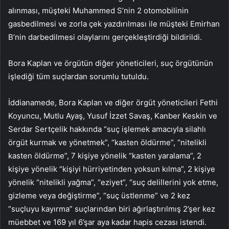
alınması, müşteki Muhammed S’nin 2 otomobilinin
gasbedilmesi ve zorla çek yazdırılması ile müşteki Emirhan
B’nin darbedilmesi olaylarını gerçekleştirdiği bildirildi.
Bora Kaplan ve örgütün diğer yöneticileri, suç örgütünün
işlediği tüm suçlardan sorumlu tutuldu.
İddianamede, Bora Kaplan ve diğer örgüt yöneticileri Fethi
Koyuncu, Mutlu Ayaş, Yusuf İzzet Savaş, Kanber Keskin ve
Serdar Sertçelik hakkında “suç işlemek amacıyla silahlı
örgüt kurmak ve yönetmek”, “kasten öldürme”, “nitelikli
kasten öldürme”, 7 kişiye yönelik “kasten yaralama”, 2
kişiye yönelik “kişiyi hürriyetinden yoksun kılma”, 2 kişiye
yönelik “nitelikli yağma”, “eziyet”, “suç delillerini yok etme,
gizleme veya değiştirme”, “suç üstlenme” ve 2 kez
“suçluyu kayırma” suçlarından biri ağırlaştırılmış 2’şer kez
müebbet ve 169 yıl 6’şar aya kadar hapis cezası istendi.