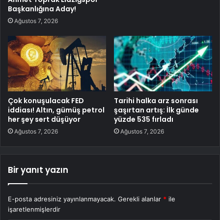
Başkanlığına Aday!
Ağustos 7, 2026
Çok konuşulacak FED
Tarihi halka arz sonrası
iddiası! Altın, gümüş petrol
şaşırtan artış: İlk günde
her şey sert düşüyor
yüzde 535 fırladı
Ağustos 7, 2026
Ağustos 7, 2026
Bir yanıt yazın
E-posta adresiniz yayınlanmayacak.
Gerekli alanlar
*
ile
işaretlenmişlerdir