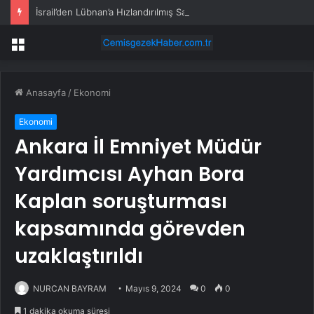
İsrail’den Lübnan’a Hızlandırılmış Saldırılar
Menü
Anasayfa
/
Ekonomi
Ekonomi
Ankara İl Emniyet Müdür
Yardımcısı Ayhan Bora
Kaplan soruşturması
kapsamında görevden
uzaklaştırıldı
NURCAN BAYRAM
Mayıs 9, 2024
0
0
1 dakika okuma süresi