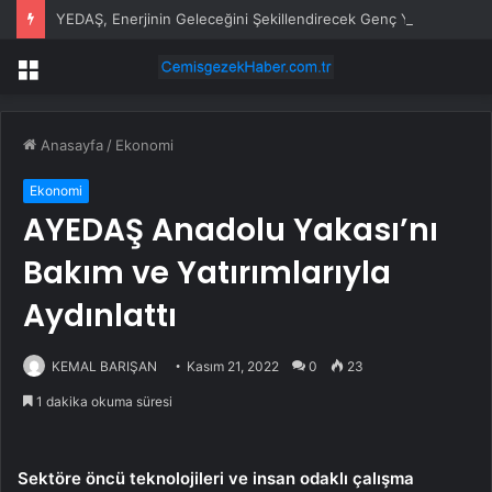
YEDAŞ, Enerjinin Geleceğini Şekillendirecek Genç Yetenekleri Arıyor
Menü
Anasayfa
/
Ekonomi
Ekonomi
AYEDAŞ Anadolu Yakası’nı
Bakım ve Yatırımlarıyla
Aydınlattı
KEMAL BARIŞAN
Kasım 21, 2022
0
23
1 dakika okuma süresi
Sektöre öncü teknolojileri ve insan odaklı çalışma