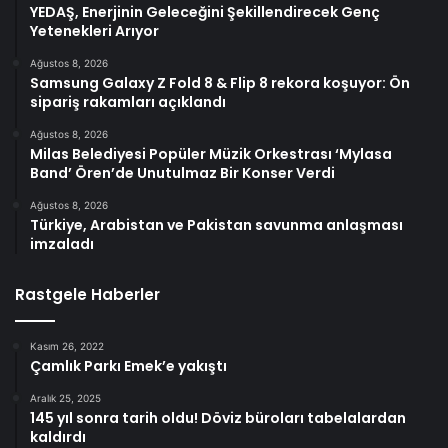
YEDAŞ, Enerjinin Geleceğini Şekillendirecek Genç
Yetenekleri Arıyor
Ağustos 8, 2026
Samsung Galaxy Z Fold 8 & Flip 8 rekora koşuyor: Ön
sipariş rakamları açıklandı
Ağustos 8, 2026
Milas Belediyesi Popüler Müzik Orkestrası ‘Mylasa
Band’ Ören’de Unutulmaz Bir Konser Verdi
Ağustos 8, 2026
Türkiye, Arabistan ve Pakistan savunma anlaşması
imzaladı
Rastgele Haberler
Kasım 26, 2022
Çamlık Parkı Emek’e yakıştı
Aralık 25, 2025
145 yıl sonra tarih oldu! Döviz büroları tabelalardan
kaldırdı