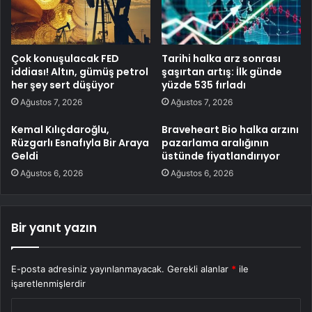
Çok konuşulacak FED
Tarihi halka arz sonrası
iddiası! Altın, gümüş petrol
şaşırtan artış: İlk günde
her şey sert düşüyor
yüzde 535 fırladı
Ağustos 7, 2026
Ağustos 7, 2026
Kemal Kılıçdaroğlu,
Braveheart Bio halka arzını
Rüzgarlı Esnafıyla Bir Araya
pazarlama aralığının
Geldi
üstünde fiyatlandırıyor
Ağustos 6, 2026
Ağustos 6, 2026
Bir yanıt yazın
E-posta adresiniz yayınlanmayacak.
Gerekli alanlar
*
ile
işaretlenmişlerdir
Y