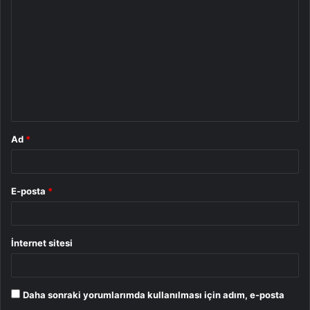
o
r
u
m
*
Ad
*
E-posta
*
İnternet sitesi
Daha sonraki yorumlarımda kullanılması için adım, e-posta