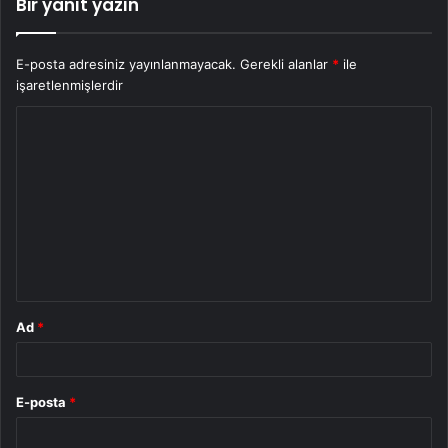
Bir yanıt yazın
E-posta adresiniz yayınlanmayacak.
Gerekli alanlar
*
ile
işaretlenmişlerdir
Y
o
r
u
m
*
Ad
*
E-posta
*