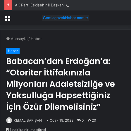
AK Parti Eskişehir İl Başkanı Albayrak: “Adliye önündeki görüntülerden rahatsız oluyorsunuz da dosyalardaki suçlar hiç mi vicdanınızı sızlatmıyor”
Menü
Anasayfa
/
Haber
Haber
Babacan’dan Erdoğan’a:
“Otoriter İttifakınızla
Milyonları Adaletsizliğe ve
Yoksulluğa Hapsettiğiniz
İçin Özür Dilemelisiniz”
KEMAL BARIŞAN
Ocak 19, 2023
0
20
1 dakika okuma süresi