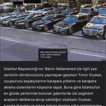
İstanbul Başsavcılığı’nın ‘Baron İddianamesi’yle ilgili yazı
serisinin dördüncüsünü yayınlayan gazeteci Timur Soykan,
uyuşturucu kaçakçılarının karapara yollarını ve karapara
aklama sistemlerini köşesine taşıdı. Buna göre İstanbul’un
en gözde yerlerinde bulunan galerilerde üst segment
araçların defalarca alınıp satıldığını söyleyen Soykan,
hawala (havale) ve token (jeton) denilen şifre yönteminden