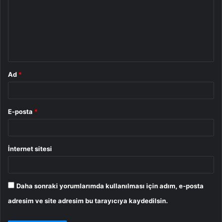
r
u
m
*
Ad
*
E-posta
*
İnternet sitesi
Daha sonraki yorumlarımda kullanılması için adım, e-posta
adresim ve site adresim bu tarayıcıya kaydedilsin.