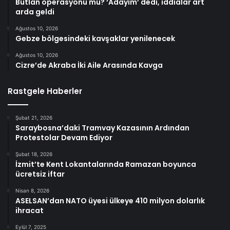
Butlan operasyonu mu? ‘Adayım’ dedi, iddialar art
arda geldi
Ağustos 10, 2026
Gebze bölgesindeki kavşaklar yenilenecek
Ağustos 10, 2026
Cizre’de Akraba İki Aile Arasında Kavga
Rastgele Haberler
Şubat 21, 2026
Saraybosna’daki Tramvay Kazasının Ardından
Protestolar Devam Ediyor
Şubat 18, 2026
İzmit’te Kent Lokantalarında Ramazan boyunca
ücretsiz iftar
Nisan 8, 2026
ASELSAN’dan NATO üyesi ülkeye 410 milyon dolarlık
ihracat
Eylül 7, 2025