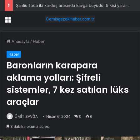
Şanlıurfa’da iki kardeş arasında kavga büyüdü, 9 kişi yaralandı
Menü
Anasayfa
/
Haber
Haber
Baronların karapara
aklama yolları: Şifreli
sistemler, 7 kez satılan lüks
araçlar
ÜMİT SAVĞA
Nisan 6, 2024
0
6
3 dakika okuma süresi