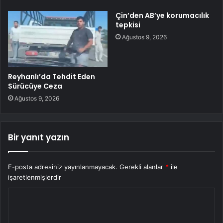
Çin’den AB’ye korumacılık
tepkisi
Ağustos 9, 2026
Reyhanlı’da Tehdit Eden
Sürücüye Ceza
Ağustos 9, 2026
Bir yanıt yazın
E-posta adresiniz yayınlanmayacak.
Gerekli alanlar
*
ile
işaretlenmişlerdir
Y
o