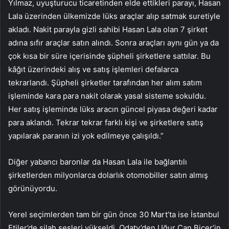
Yılmaz, uyuşturucu ticaretinden elde ettikleri parayı, Hasan
Lala üzerinden ülkemizde lüks araçlar alıp satmak suretiyle
akladı. Nakit parayla gizli sahibi Hasan Lala olan 7 şirket
adına sıfır araçlar satın alındı. Sonra araçları aynı gün ya da
çok kısa bir süre içerisinde şüpheli şirketlere sattılar. Bu
kâğıt üzerindeki alış ve satış işlemleri defalarca
tekrarlandı. Şüpheli şirketler tarafından her alım satım
işleminde kara para nakit olarak yasal sisteme sokuldu.
Her satış işleminde lüks aracın güncel piyasa değeri kadar
para aklandı. Tekrar tekrar farklı kişi ve şirketlere satış
yapılarak paranın izi yok edilmeye çalışıldı.”
Diğer yabancı baronlar da Hasan Lala ile bağlantılı
şirketlerden milyonlarca dolarlık otomobiller satın almış
görünüyordu.
Yerel seçimlerden tam bir gün önce 30 Mart’ta ise İstanbul
Etiler’de silah sesleri yükseldi. Odatv’den Uğur Can Biçer’in