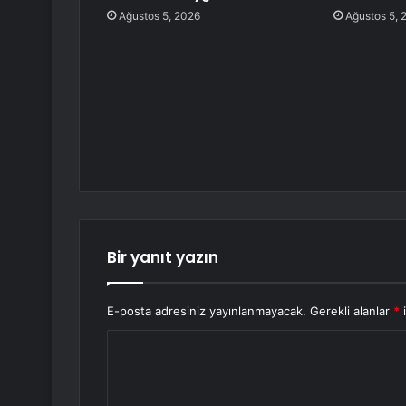
Ağustos 5, 2026
Ağustos 5, 
Bir yanıt yazın
E-posta adresiniz yayınlanmayacak.
Gerekli alanlar
*
i
Y
o
r