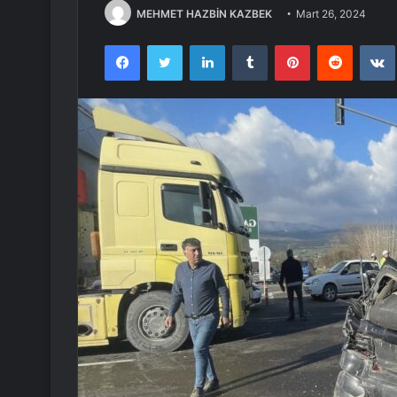
MEHMET HAZBİN KAZBEK
Mart 26, 2024
Facebook
Twitter
LinkedIn
Tumblr
Pinterest
Reddit