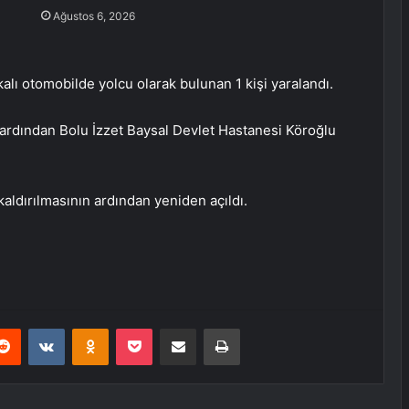
Ağustos 6, 2026
lı otomobilde yolcu olarak bulunan 1 kişi yaralandı.
n ardından Bolu İzzet Baysal Devlet Hastanesi Köroğlu
aldırılmasının ardından yeniden açıldı.
erest
Reddit
VKontakte
Odnoklassniki
Pocket
E-Posta ile paylaş
Yazdır