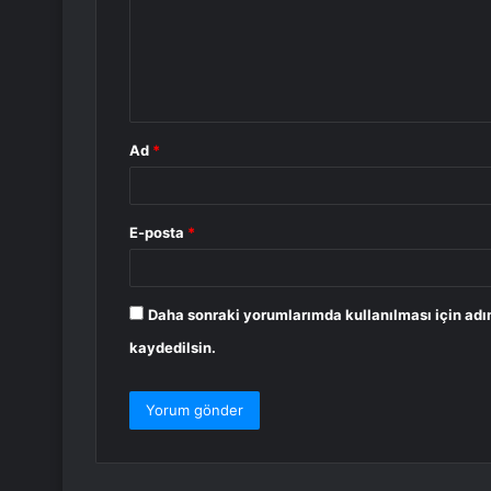
u
m
*
Ad
*
E-posta
*
Daha sonraki yorumlarımda kullanılması için adı
kaydedilsin.