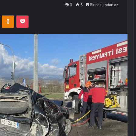
0
6
Bir dakikadan az
VKontakte
Odnoklassniki
Pocket