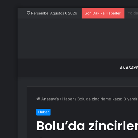
Motok
Perşembe, Ağustos 6 2026
Son Dakika Haberleri
ANASAY
Anasayfa
/
Haber
/
Bolu’da zincirleme kaza: 3 yaralı
Haber
Bolu’da zincirle