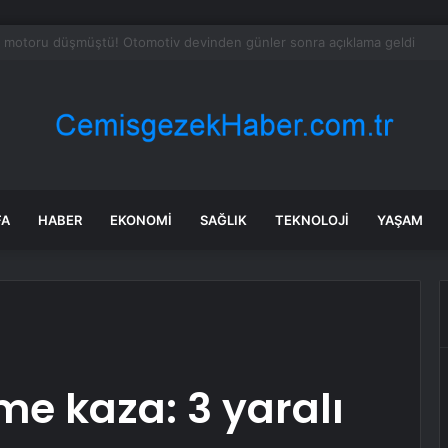
urye, skuter ve motosiklet sürücülerine trafik yasağı
FA
HABER
EKONOMI
SAĞLIK
TEKNOLOJI
YAŞAM
me kaza: 3 yaralı