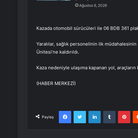
Ağustos 6, 2026
Kazada otomobil sürücüleri ile 06 BDB 361 plaka
Yaralılar, sağlık personelinin ilk müdahalesini
Ünitesi’ne kaldırıldı.
Kaza nedeniyle ulaşıma kapanan yol, araçların k
(HABER MERKEZİ)
Facebook
Twitter
LinkedIn
Tumblr
Pint
Paylaş