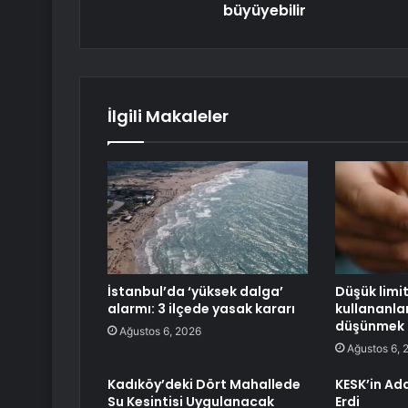
büyüyebilir
İlgili Makaleler
İstanbul’da ‘yüksek dalga’
Düşük limit
alarmı: 3 ilçede yasak kararı
kullananlar
düşünmek 
Ağustos 6, 2026
Ağustos 6, 
Kadıköy’deki Dört Mahallede
KESK’in Ad
Su Kesintisi Uygulanacak
Erdi