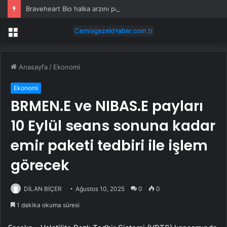
Braveheart Bio halka arzını pazarlama aralığının üstünde fiyatlandırıyor
Menü
Anasayfa
/
Ekonomi
Ekonomi
BRMEN.E ve NIBAS.E payları
10 Eylül seans sonuna kadar
emir paketi tedbiri ile işlem
görecek
DİLAN BİÇER
Ağustos 10, 2025
0
0
1 dakika okuma süresi