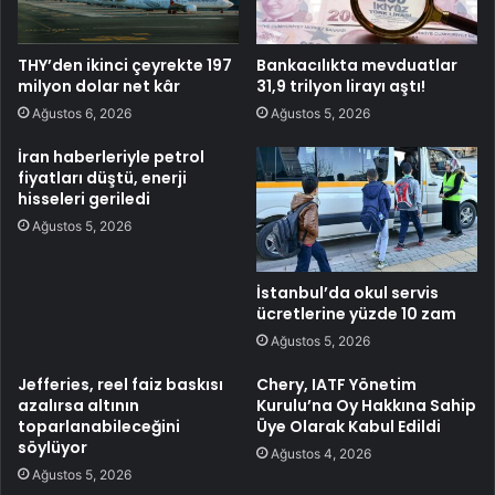
THY’den ikinci çeyrekte 197
Bankacılıkta mevduatlar
milyon dolar net kâr
31,9 trilyon lirayı aştı!
Ağustos 6, 2026
Ağustos 5, 2026
İran haberleriyle petrol
fiyatları düştü, enerji
hisseleri geriledi
Ağustos 5, 2026
İstanbul’da okul servis
ücretlerine yüzde 10 zam
Ağustos 5, 2026
Jefferies, reel faiz baskısı
Chery, IATF Yönetim
azalırsa altının
Kurulu’na Oy Hakkına Sahip
toparlanabileceğini
Üye Olarak Kabul Edildi
söylüyor
Ağustos 4, 2026
Ağustos 5, 2026