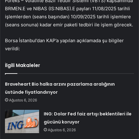
Foreks – Volatilite Bazlı Tedbir Sistemi (VBTS) kapsamında
BRMEN.E ve NIBAS (IS:
NIBAS
).E payları 11/08/2025 tarihli
işlemlerden (seans başından) 10/09/2025 tarihli işlemlere
(seans sonuna) kadar emir paketi tedbiri ile işlem görecek.
Borsa İstanbul
’dan KAP’a yapılan açıklamada şu bilgiler
verildi:
İlgili Makaleler
Braveheart Bio halka arzını pazarlama aralığının
üstünde fiyatlandırıyor
Ağustos 6, 2026
ING: Dolar Fed faiz artışı beklentileri ile
gücünü koruyor
Ağustos 6, 2026