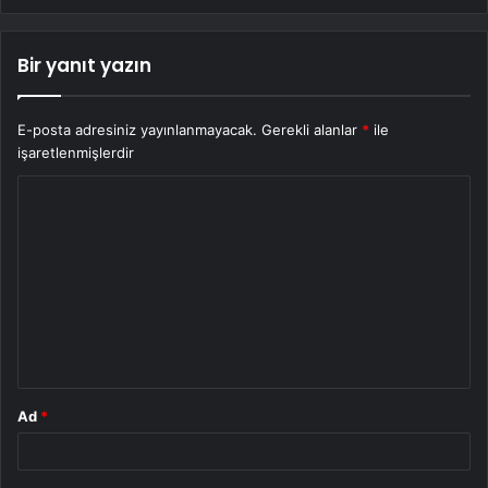
Bir yanıt yazın
E-posta adresiniz yayınlanmayacak.
Gerekli alanlar
*
ile
işaretlenmişlerdir
Y
o
r
u
m
*
Ad
*