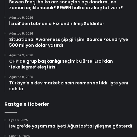
Bewen Enerji halka arz sonuçları açıklandı mı, ne
zaman açıklanacak? BEWEN halka arz kaç lot verir?
Ağustos 9, 2026
İsrail’den Lübnan’a Hızlandırılmış Saldırılar
Ağustos 9, 2026
Situational Awareness çip girişimi Source Foundry’ye
500 milyon dolar yatırdı
Ağustos 9, 2026
CHP’de grup başkanlığı seçimi: Gürsel Erol’dan
‘tekelleşme’ eleştirisi
Ağustos 8, 2026
Türkiye’nin dev market zinciri resmen satıldı: İşte yeni
sahibi
Rastgele Haberler
Eylül 6, 2025
İsviçre’de yaşam maliyeti Ağustos’ta iyileşme gösterdi
Şubat 4, 2026