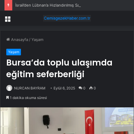
İsrail’den Lübnan’a Hızlandırılmış Saldırılar
Menü
Anasayfa
/
Yaşam
Yaşam
Bursa’da toplu ulaşımda
eğitim seferberliği
NURCAN BAYRAM
Eylül 6, 2025
0
0
1 dakika okuma süresi