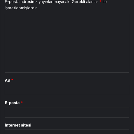
E-posta adresiniz yayınlanmayacak.
Gerekli alanlar
*
ile
işaretlenmişlerdir
Y
o
r
u
m
*
Ad
*
E-posta
*
İnternet sitesi