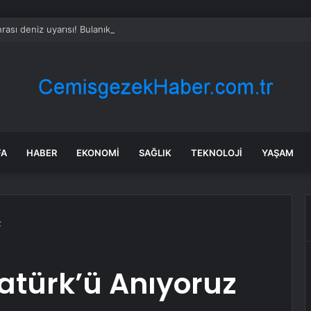
rası deniz uyarısı! Bulanık ve kötü kokulu suda yüzmeyin
FA
HABER
EKONOMI
SAĞLIK
TEKNOLOJI
YAŞAM
z
atürk’ü Anıyoruz