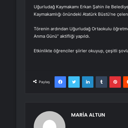
Uğurludağ Kaymakamı Erkan Şahin ile Belediye
Kaymakamlığı önündeki Atatürk Büstü’ne çelen
Törenin ardından Uğurludağ Ortaokulu öğretmen
Anma Günü” aktifliği yapıldı.
Etkinlikte öğrenciler şiirler okuyup, çeşitli şov
Facebook
Twitter
LinkedIn
Tumblr
Pint
Paylaş
MARİA ALTUN