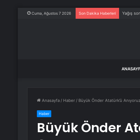
Yağış son
Cuma, Ağustos 7 2026
Son Dakika Haberleri
ANASAY
Anasayfa
/
Haber
/
Büyük Önder Atatürk’ü Anıyoru
Haber
Büyük Önder At