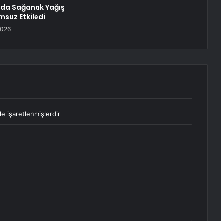
’da Sağanak Yağış
msuz Etkiledi
2026
le işaretlenmişlerdir