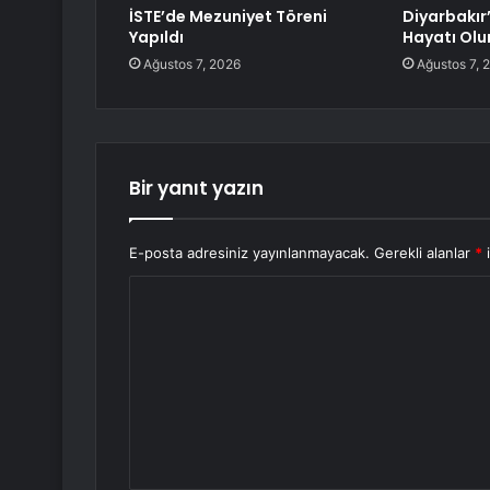
İSTE’de Mezuniyet Töreni
Diyarbakır
Yapıldı
Hayatı Olu
Ağustos 7, 2026
Ağustos 7, 
Bir yanıt yazın
E-posta adresiniz yayınlanmayacak.
Gerekli alanlar
*
i
Y
o
r
u
m
*