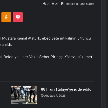
0
21
1 dakika okuma süresi
VKontakte
Odnoklassniki
Pocket
Mustafa Kemal Atatürk, ebediyete intikalinin 84’üncü
anıldı.
Belediye Lider Vekili Seher Pirinççi Kökez, Hükümet
.
65 firari Türkiye’ye iade edildi
Ağustos 7, 2026