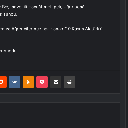
 Başkanvekili Hacı Ahmet İpek, Uğurludağ
k sundu.
 ve öğrencilerince hazırlanan “10 Kasım Atatürk’ü
lar sundu.
erest
Reddit
VKontakte
Odnoklassniki
Pocket
E-Posta ile paylaş
Yazdır