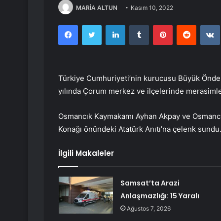
MARİA ALTUN
Kasım 10, 2022
Facebook
Twitter
LinkedIn
Tumblr
Pinterest
Reddit
Türkiye Cumhuriyeti’nin kurucusu Büyük Önder 
yılında Çorum merkez ve ilçelerinde merasimle 
Osmancık Kaymakamı Ayhan Akpay ve Osmancık 
Konağı önündeki Atatürk Anıtı’na çelenk sundu
İlgili Makaleler
Samsat’ta Arazi
Anlaşmazlığı: 15 Yaralı
Ağustos 7, 2026