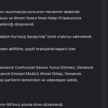
’nın okunmasıyla sona eren merasimin akabinde
kokulu ve Ahmet Yesevi İmam Hatip Ortaokulunca
tkinliği düzenlendi.
Atatürk Kurtuluş Savaşı’nda” isimli oratoryo sahnelendi.
en aktiflikte, çeşitli branşlarda başarılı olan
Osmancık Cumhuriyet Savcısı Yunus Dönmez, Osmancık
Osmancık Emniyet Müdürü Ahmet Dilbaz, Osmancık
partilerin temsilcileri ve vatandaşlar katıldı.
inin 84’üncü yılında tören düzenlendi.