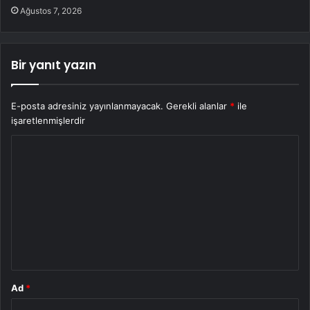
Ağustos 7, 2026
Bir yanıt yazın
E-posta adresiniz yayınlanmayacak.
Gerekli alanlar
*
ile
işaretlenmişlerdir
Y
o
r
u
m
*
Ad
*