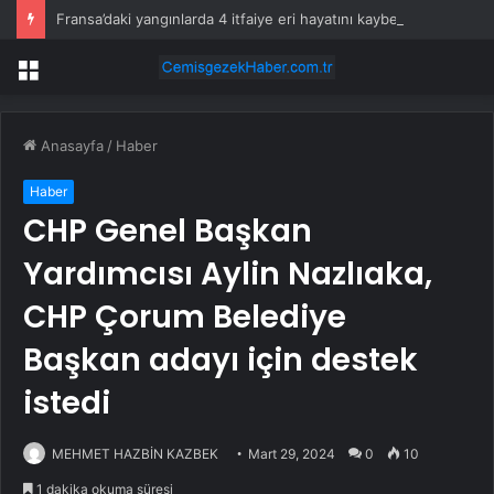
Fransa’daki yangınlarda 4 itfaiye eri hayatını kaybetti
Menü
Anasayfa
/
Haber
Haber
CHP Genel Başkan
Yardımcısı Aylin Nazlıaka,
CHP Çorum Belediye
Başkan adayı için destek
istedi
MEHMET HAZBİN KAZBEK
Mart 29, 2024
0
10
1 dakika okuma süresi