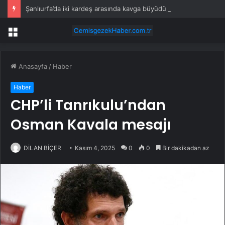
Şanlıurfa’da iki kardeş arasında kavga büyüdü, 9 kişi yaralandı
Menü
Anasayfa
/
Haber
Haber
CHP’li Tanrıkulu’ndan
Osman Kavala mesajı
DİLAN BİÇER
Kasım 4, 2025
0
0
Bir dakikadan az