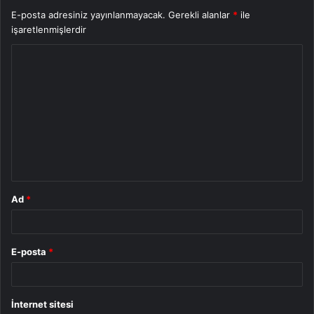
E-posta adresiniz yayınlanmayacak.
Gerekli alanlar
*
ile
işaretlenmişlerdir
Y
o
r
u
m
*
Ad
*
E-posta
*
İnternet sitesi