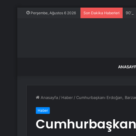
90’la
Perşembe, Ağustos 6 2026
Son Dakika Haberleri
ANASAY
Anasayfa
/
Haber
/
Cumhurbaşkanı Erdoğan, Barzani’yi
Haber
Cumhurbaşkanı