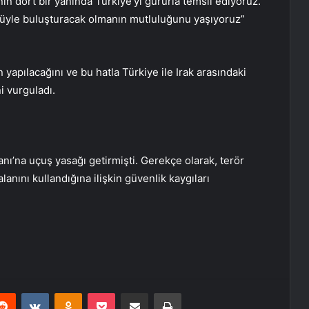
ın dört bir yanında Türkiye’yi gururla temsil ediyoruz.
üyle buluşturacak olmanın mutluluğunu yaşıyoruz”
 yapılacağını ve bu hatla Türkiye ile Irak arasındaki
ni vurguladı.
ı’na uçuş yasağı getirmişti. Gerekçe olarak, terör
anını kullandığına ilişkin güvenlik kaygıları
erest
Reddit
VKontakte
Odnoklassniki
Pocket
E-Posta ile paylaş
Yazdır