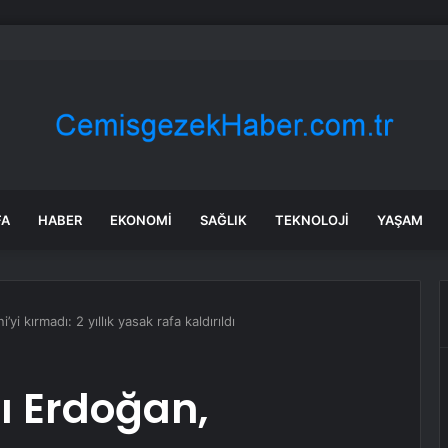
rın karanlığına beraat: “Bu dosyalar kapanmayacak”
FA
HABER
EKONOMI
SAĞLIK
TEKNOLOJI
YAŞAM
 kırmadı: 2 yıllık yasak rafa kaldırıldı
 Erdoğan,