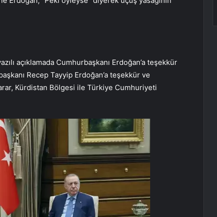
ine Erdoğan, “Peki öyleyse” diyerek uçuş yasağının
yazılı açıklamada Cumhurbaşkanı Erdoğan’a teşekkür
başkanı Recep Tayyip Erdoğan’a teşekkür ve
karar, Kürdistan Bölgesi ile Türkiye Cumhuriyeti