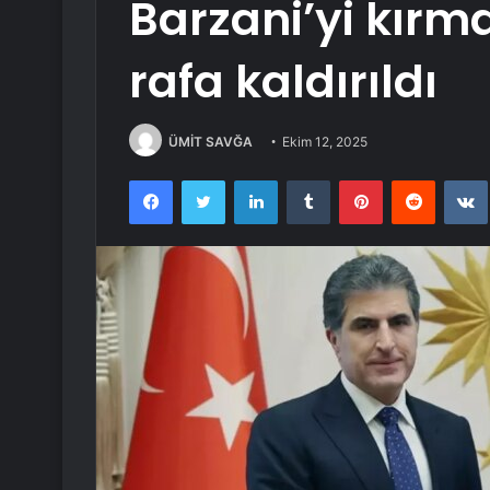
Barzani’yi kırma
rafa kaldırıldı
ÜMİT SAVĞA
Ekim 12, 2025
Facebook
Twitter
LinkedIn
Tumblr
Pinterest
Reddit