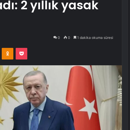
dı: 2 yıllık yasak
0
0
1 dakika okuma süresi
VKontakte
Odnoklassniki
Pocket