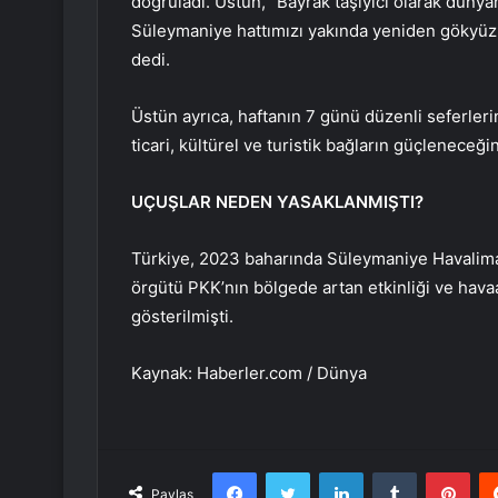
doğruladı. Üstün, “Bayrak taşıyıcı olarak dünyan
Süleymaniye hattımızı yakında yeniden gökyüz
dedi.
Üstün ayrıca, haftanın 7 günü düzenli seferlerin
ticari, kültürel ve turistik bağların güçleneceği
UÇUŞLAR NEDEN YASAKLANMIŞTI?
Türkiye, 2023 baharında Süleymaniye Havaliman
örgütü PKK’nın bölgede artan etkinliği ve havaal
gösterilmişti.
Kaynak: Haberler.com / Dünya
Facebook
Twitter
LinkedIn
Tumblr
Pint
Paylaş