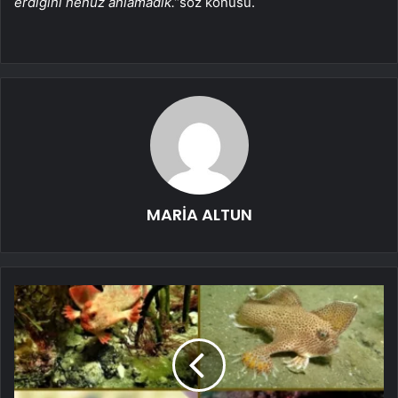
erdiğini henüz anlamadık.”
söz konusu.
MARİA ALTUN