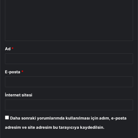
r
u
m
*
Ad
*
E-posta
*
İnternet sitesi
Daha sonraki yorumlarımda kullanılması için adım, e-posta
adresim ve site adresim bu tarayıcıya kaydedilsin.