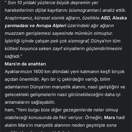
”
Son 10 yıldaki yüzlerce büyük depremin yer
hareketlerinin dijital kayıtlarını (sismogramları) analiz ettik.
Araştırmamız, küresel sismik ağların, özellikle
ABD, Alaska
yarımadası ve Avrupa Alpleri
üzerindeki ağır ağların
muazzam genişlemesi sayesinde mümkün olmuştur.
İşbirliği içinde çalışan pek çok sismograf, Dünya’nın tüm
kütlesi boyunca seken zayıf sinyallerin güçlendirilmesini
sağladı.”
Mars’ın da anahtarı
Ayaklarımızın 1600 km altındaki yeni katmanın keşfi birçok
açıdan önemlidir. Ayrı bir iç çekirdeğin varlığı, bilim
adamlarının Dünya’nın manyetik alanını, nasıl geliştiğini ve
gelecekteki gelişmelerin nasıl görünebileceğini daha iyi
anlamalarını sağlayabilir.
ham,
“Yeni bulgu bize diğer gezegenlerde neler olmuş
olabileceği konusunda da fikir veriyor. Örneğin,
Mars
hadi
alalım Mars’ın manyetik alanının neden geçmişte sona