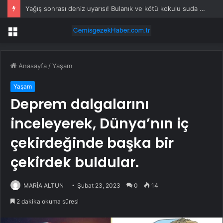
Yağış sonrası deniz uyarısı! Bulanık ve kötü kokulu suda yüzmeyin
Menü
Anasayfa
/
Yaşam
Yaşam
Deprem dalgalarını
inceleyerek, Dünya’nın iç
çekirdeğinde başka bir
çekirdek buldular.
MARİA ALTUN
Şubat 23, 2023
0
14
2 dakika okuma süresi