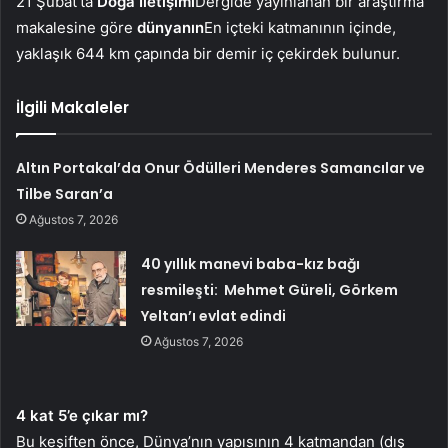
21 Şubat’ta
Doğa İletişimi
Dergide yayınlanan bir araştırma
makalesine göre
dünyanın
En içteki katmanının içinde,
yaklaşık 644 km çapında bir demir iç çekirdek bulunur.
İlgili Makaleler
Altın Portakal’da Onur Ödülleri Menderes Samancılar ve
Tilbe Saran’a
Ağustos 7, 2026
40 yıllık manevi baba-kız bağı
resmileşti: Mehmet Güreli, Görkem
Yeltan’ı evlat edindi
Ağustos 7, 2026
4 kat 5’e çıkar mı?
Bu keşiften önce, Dünya’nın yapısının 4 katmandan (dış