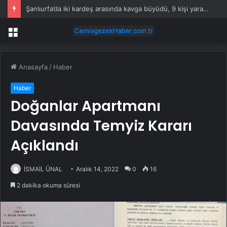
Şanlıurfa’da iki kardeş arasında kavga büyüdü, 9 kişi yaralandı
Menü
Anasayfa
/
Haber
Haber
Doğanlar Apartmanı
Davasında Temyiz Kararı
Açıklandı
İSMAİL ÜNAL
Aralık 14, 2022
0
16
2 dakika okuma süresi