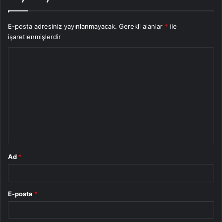
E-posta adresiniz yayınlanmayacak.
Gerekli alanlar
*
ile
işaretlenmişlerdir
Y
o
r
u
m
*
Ad
*
E-posta
*