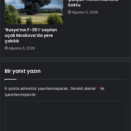
Soktu
Ağustos 5, 2026
‘Rusya’nın F-35’i’ sayılan
uçak Moskova’da yere
çakıldı
Ağustos 5, 2026
Bir yanıt yazın
E-posta adresiniz yayınlanmayacak.
Gerekli alanlar
*
ile
işaretlenmişlerdir
Y
o
r