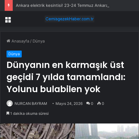
Ankara elektrik kesintisi! 23-24 Temmuz Ankara’da elektrik kesintisi ne zaman bitecek, elektrikler ne zaman gelecek?
Menü
Anasayfa
/
Dünya
Dünya
Dünyanın en karmaşık üst
geçidi 7 yılda tamamlandı:
Yolunu bulabilen yok
NURCAN BAYRAM
Mayıs 24, 2026
0
0
1 dakika okuma süresi