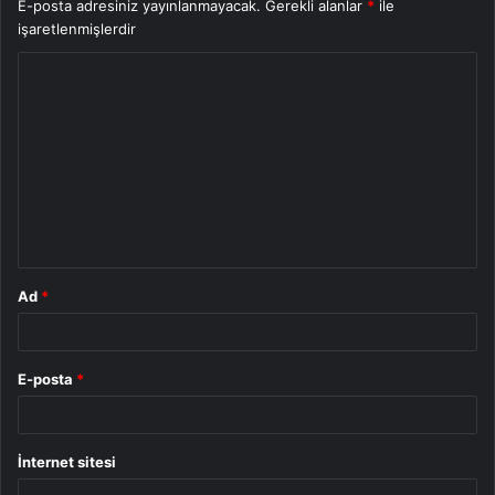
E-posta adresiniz yayınlanmayacak.
Gerekli alanlar
*
ile
işaretlenmişlerdir
Y
o
r
u
m
*
Ad
*
E-posta
*
İnternet sitesi