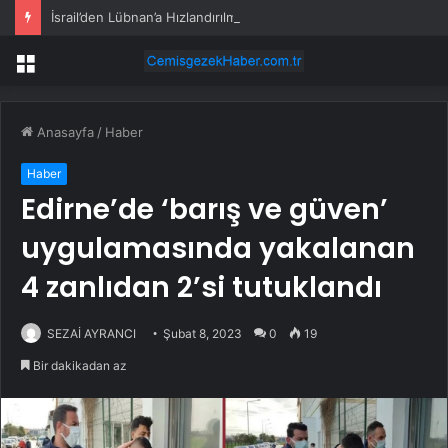
İsrail’den Lübnan’a Hızlandırılmış Saldırılar
Menü
Anasayfa
/
Haber
Haber
Edirne’de ‘barış ve güven’
uygulamasında yakalanan
4 zanlıdan 2’si tutuklandı
SEZAİ AYRANCI
Şubat 8, 2023
0
19
Bir dakikadan az