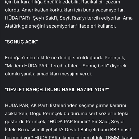
için bir kararlılığa öncülük edebilir. Radikal bir çözüm
olurdu. Amerika’dan korktukları için bunu yapamıyorlar.
HÜDA PAR’ı, Şeyh Said’i, Seyit Rıza’yı tercih ediyorlar. Ama
Atatürk geleneğini seçemiyorlar.” ifadeleri kullandı.
“SONUÇ AÇIK”
Erdoğan’ın bu teklife ne dediği sorulduğunda Perinçek,
“Madem HÜDA PAR’ı tercih ettiler… Sonuç belli” diyerek
olumlu yanıt alamadıkları mesajını verdi.
“DEVLET BAHÇELİ BUNU NASIL HAZIRLIYOR?”
HÜDA PAR, AK Parti listelerinden seçime girme kararını
açıklarken, Doğu Perinçek bu duruma sert sözlerle tepki
gösterdi. Perinçek, “HÜDA PAR kimdir? Pir Said, Seyid
İstek. Bu nasıl milliyetçilik? Devlet Bahçeli bunu BBP nasıl
hazmediyor? HÜDA PAR çıkınca birinci olduk. TBMM, karşı