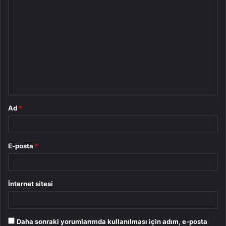
Y
o
r
u
m
*
Ad
*
E-posta
*
İnternet sitesi
Daha sonraki yorumlarımda kullanılması için adım, e-posta