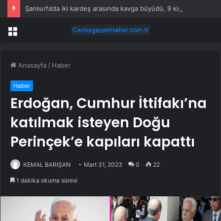
Şanlıurfa’da iki kardeş arasında kavga büyüdü, 9 kişi yaralandı
Menü
Anasayfa
/
Haber
Haber
Erdoğan, Cumhur İttifakı’na
katılmak isteyen Doğu
Perinçek’e kapıları kapattı
KEMAL BARIŞAN
Mart 31, 2023
0
22
1 dakika okuma süresi