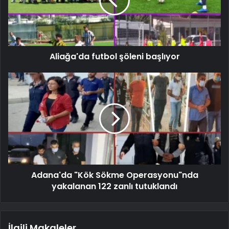
Aliağa'da futbol şöleni başlıyor
Adana'da "Kök Sökme Operasyonu"nda
yakalanan 122 zanlı tutuklandı
İlgili Makaleler