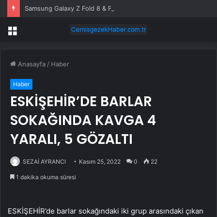
Samsung Galaxy Z Fold 8 & Flip 8 rekora koşuyor: Ön sipariş rakamları açıklandı
Menü
Anasayfa
/
Haber
Haber
ESKİŞEHİR’DE BARLAR
SOKAĞINDA KAVGA 4
YARALI, 5 GÖZALTI
SEZAİ AYRANCI
Kasım 25, 2022
0
22
1 dakika okuma süresi
ESKİŞEHİR’de barlar sokağındaki iki grup arasındaki çıkan