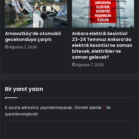
Arnavutköy’de otomobil
Ankara elektrik kesintisi!
gecekonduya çarptı
23-24 Temmuz Ankara’da
elektrik kesintisi ne zaman
Ağustos 7, 2026
bitecek, elektrikler ne
zaman gelecek?
Ağustos 7, 2026
Bir yanıt yazın
E-posta adresiniz yayınlanmayacak.
Gerekli alanlar
*
ile
işaretlenmişlerdir
Y
o