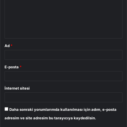
r
u
m
*
Ad
*
E-posta
*
İnternet sitesi
Daha sonraki yorumlarımda kullanılması için adım, e-posta
adresim ve site adresim bu tarayıcıya kaydedilsin.