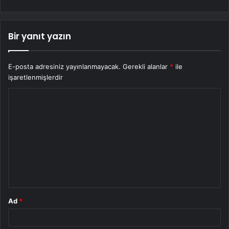
Bir yanıt yazın
E-posta adresiniz yayınlanmayacak.
Gerekli alanlar
*
ile
işaretlenmişlerdir
Y
o
r
u
m
*
Ad
*