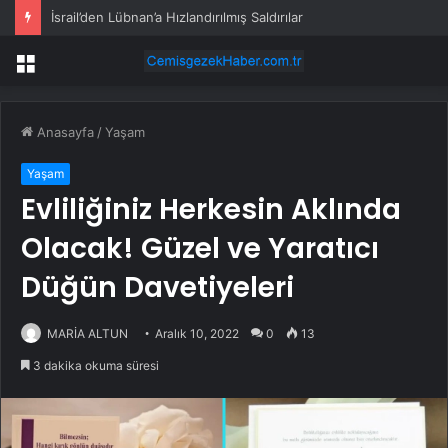
İsrail’den Lübnan’a Hızlandırılmış Saldırılar
Menü
Anasayfa
/
Yaşam
Yaşam
Evliliğiniz Herkesin Aklında
Olacak! Güzel ve Yaratıcı
Düğün Davetiyeleri
MARİA ALTUN
Aralık 10, 2022
0
13
3 dakika okuma süresi