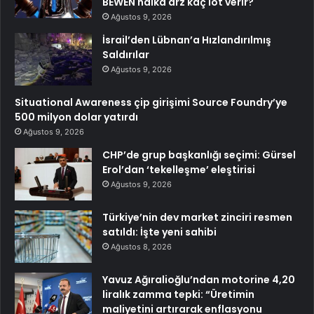
BEWEN halka arz kaç lot verir?
Ağustos 9, 2026
İsrail’den Lübnan’a Hızlandırılmış
Saldırılar
Ağustos 9, 2026
Situational Awareness çip girişimi Source Foundry’ye
500 milyon dolar yatırdı
Ağustos 9, 2026
CHP’de grup başkanlığı seçimi: Gürsel
Erol’dan ‘tekelleşme’ eleştirisi
Ağustos 9, 2026
Türkiye’nin dev market zinciri resmen
satıldı: İşte yeni sahibi
Ağustos 8, 2026
Yavuz Ağıralioğlu’ndan motorine 4,20
liralık zamma tepki: “Üretimin
maliyetini artırarak enflasyonu