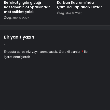
Refakatçi gibi gittiği
Kurban Bayramı’nda
hastanenin otoparkından
Çamura Saplanan TIR’lar
motosiklet çaldı
Ağustos 8, 2026
Ağustos 8, 2026
Bir yanıt yazın
E-posta adresiniz yayınlanmayacak.
Gerekli alanlar
*
ile
işaretlenmişlerdir
Y
o
r
u
m
*