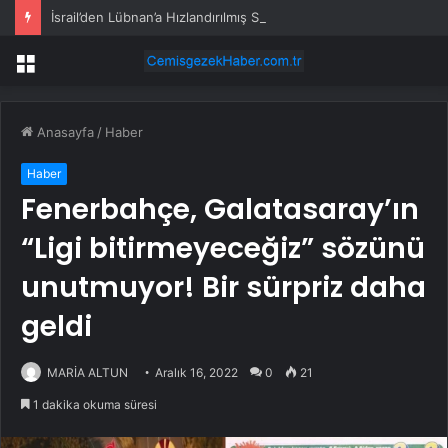
İsrail’den Lübnan’a Hızlandırılmış Saldırılar
Menü
Anasayfa
/
Haber
Haber
Fenerbahçe, Galatasaray’ın
“Ligi bitirmeyeceğiz” sözünü
unutmuyor! Bir sürpriz daha
geldi
MARİA ALTUN
Aralık 16, 2022
0
21
1 dakika okuma süresi