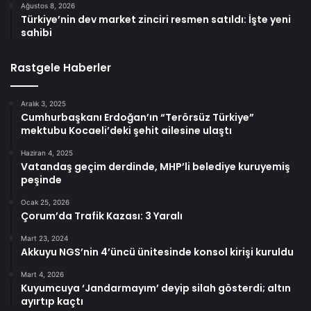
Ağustos 8, 2026
Türkiye’nin dev market zinciri resmen satıldı: İşte yeni
sahibi
Rastgele Haberler
Aralık 3, 2025
Cumhurbaşkanı Erdoğan’ın “Terörsüz Türkiye”
mektubu Kocaeli’deki şehit ailesine ulaştı
Haziran 4, 2025
Vatandaş geçim derdinde, MHP’li belediye kuruyemiş
peşinde
Ocak 25, 2026
Çorum’da Trafik Kazası: 3 Yaralı
Mart 23, 2024
Akkuyu NGS’nin 4’üncü ünitesinde konsol kirişi kuruldu
Mart 4, 2026
Kuyumcuya ‘Jandarmayım’ deyip silah gösterdi; altın
ayırtıp kaçtı