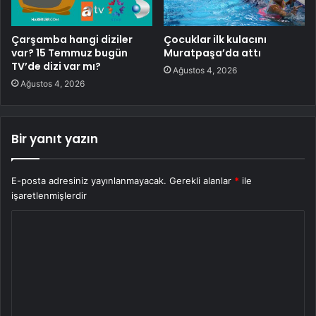
Çarşamba hangi diziler
Çocuklar ilk kulacını
var? 15 Temmuz bugün
Muratpaşa’da attı
TV’de dizi var mı?
Ağustos 4, 2026
Ağustos 4, 2026
Bir yanıt yazın
E-posta adresiniz yayınlanmayacak.
Gerekli alanlar
*
ile
işaretlenmişlerdir
Y
o
r
u
m