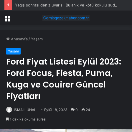
Yağış sonrası deniz uyarısı! Bulanık ve kötü kokulu suda yüzmeyin
Menü
Anasayfa
/
Yaşam
Yaşam
Ford Fiyat Listesi Eylül 2023:
Ford Focus, Fiesta, Puma,
Kuga ve Couirer Güncel
Fiyatları
İSMAİL ÜNAL
Eylül 18, 2023
0
24
1 dakika okuma süresi