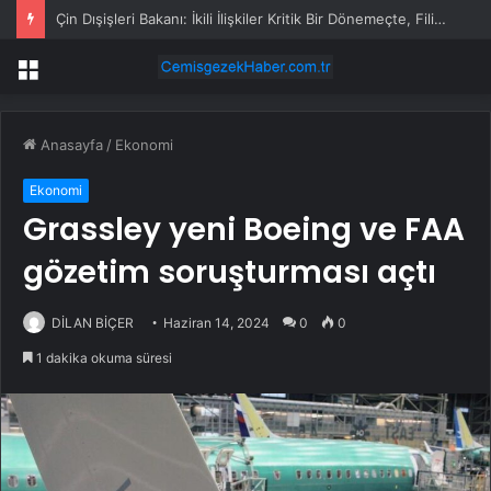
Çin Dışişleri Bakanı: İkili İlişkiler Kritik Bir Dönemeçte, Filipinler Doğru Kararlar Almalı
Menü
Anasayfa
/
Ekonomi
Ekonomi
Grassley yeni Boeing ve FAA
gözetim soruşturması açtı
DİLAN BİÇER
Haziran 14, 2024
0
0
1 dakika okuma süresi