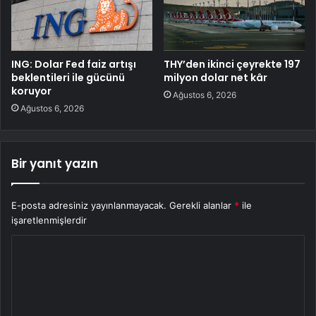
ING: Dolar Fed faiz artışı
THY’den ikinci çeyrekte 197
beklentileri ile gücünü
milyon dolar net kâr
koruyor
Ağustos 6, 2026
Ağustos 6, 2026
Bir yanıt yazın
E-posta adresiniz yayınlanmayacak.
Gerekli alanlar
*
ile
işaretlenmişlerdir
Y
o
r
u