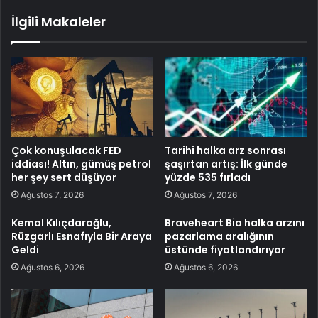
İlgili Makaleler
Çok konuşulacak FED
Tarihi halka arz sonrası
iddiası! Altın, gümüş petrol
şaşırtan artış: İlk günde
her şey sert düşüyor
yüzde 535 fırladı
Ağustos 7, 2026
Ağustos 7, 2026
Kemal Kılıçdaroğlu,
Braveheart Bio halka arzını
Rüzgarlı Esnafıyla Bir Araya
pazarlama aralığının
Geldi
üstünde fiyatlandırıyor
Ağustos 6, 2026
Ağustos 6, 2026