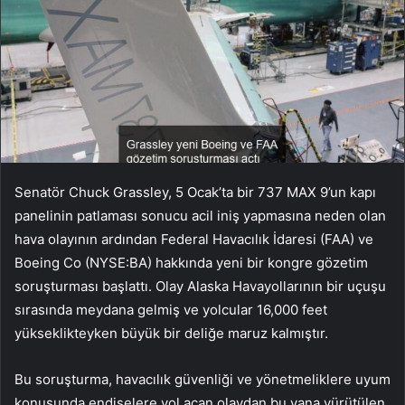
Senatör Chuck Grassley, 5 Ocak’ta bir 737 MAX 9’un kapı
panelinin patlaması sonucu acil iniş yapmasına neden olan
hava olayının ardından Federal Havacılık İdaresi (FAA) ve
Boeing Co (NYSE:BA) hakkında yeni bir kongre gözetim
soruşturması başlattı. Olay Alaska Havayollarının bir uçuşu
sırasında meydana gelmiş ve yolcular 16,000 feet
yükseklikteyken büyük bir deliğe maruz kalmıştır.
Bu soruşturma, havacılık güvenliği ve yönetmeliklere uyum
konusunda endişelere yol açan olaydan bu yana yürütülen