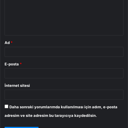
r
u
m
*
Ad
*
E-posta
*
İnternet sitesi
Daha sonraki yorumlarımda kullanılması için adım, e-posta
adresim ve site adresim bu tarayıcıya kaydedilsin.