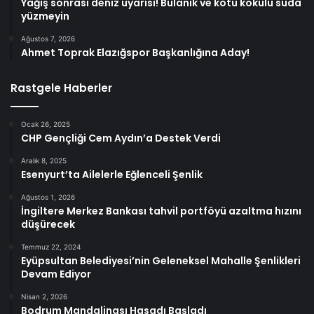
Yağış sonrası deniz uyarısı! Bulanık ve kötü kokulu suda
yüzmeyin
Ağustos 7, 2026
Ahmet Toprak Elazığspor Başkanlığına Aday!
Rastgele Haberler
Ocak 26, 2025
CHP Gençliği Cem Aydın’a Destek Verdi
Aralık 8, 2025
Esenyurt’ta Ailelerle Eğlenceli Şenlik
Ağustos 1, 2026
İngiltere Merkez Bankası tahvil portföyü azaltma hızını
düşürecek
Temmuz 22, 2024
Eyüpsultan Belediyesi’nin Geleneksel Mahalle Şenlikleri
Devam Ediyor
Nisan 2, 2026
Bodrum Mandalinası Hasadı Başladı