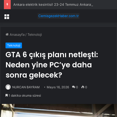
Ankara elektrik kesintisi! 23-24 Temmuz Ankara’da elektrik kesintisi ne zaman bitecek, elektrikler ne zaman gelecek?
Menü
Anasayfa
/
Teknoloji
Teknoloji
GTA 6 çıkış planı netleşti:
Neden yine PC’ye daha
sonra gelecek?
NURCAN BAYRAM
Mayıs 16, 2026
0
0
1 dakika okuma süresi