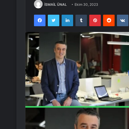
İSMAİL ÜNAL
Ekim 30, 2023
Facebook
Twitter
LinkedIn
Tumblr
Pinterest
Reddit