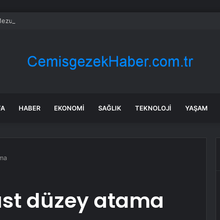
ezuniyet Töreni Yapıldı
FA
HABER
EKONOMI
SAĞLIK
TEKNOLOJI
YAŞAM
ama
 üst düzey atama