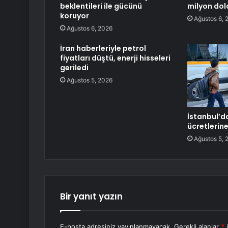
beklentileri ile gücünü
milyon dol
koruyor
Ağustos 6, 
Ağustos 6, 2026
İran haberleriyle petrol
fiyatları düştü, enerji hisseleri
geriledi
Ağustos 5, 2026
İstanbul’da
ücretlerin
Ağustos 5, 
Bir yanıt yazın
E-posta adresiniz yayınlanmayacak.
Gerekli alanlar
*
i