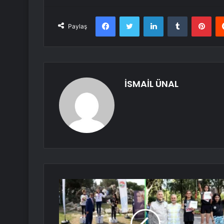
Facebook
Twitter
LinkedIn
Tumblr
Pint
Paylaş
İSMAİL ÜNAL