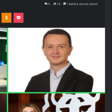
0
14
1 dakika okuma süresi
VKontakte
Odnoklassniki
Pocket