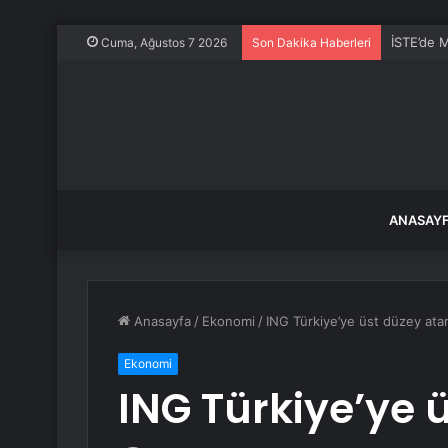
İSTE’de M
Cuma, Ağustos 7 2026
Son Dakika Haberleri
ANASAY
Anasayfa
/
Ekonomi
/
ING Türkiye’ye üst düzey at
Ekonomi
ING Türkiye’ye