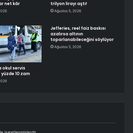
ar net kâr
trilyon lirayı aştı!
2026
Ağustos 5, 2026
Jefferies, reel faiz baskısı
azalırsa altının
toparlanabileceğini söylüyor
Ağustos 5, 2026
 okul servis
e yüzde 10 zam
2026
le işaretlenmişlerdir