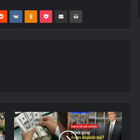
erest
Reddit
VKontakte
Odnoklassniki
Pocket
E-Posta ile paylaş
Yazdır