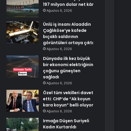
197 milyon dolar net kâr
Ağustos 6, 2026
Ünlü iş insanı Alaaddin
Çağlıköse’ye kafede
bıçaklı saldırının
görüntüleri ortaya çıktı
Ağustos 6, 2026
Dünyada ilk kez büyük
bir ekonomi elektriğinin
çoğunu güneşten
sağladı
Ağustos 6, 2026
Özel tüm vekilleri davet
etti: CHP’de “Ak koyun
kara koyun” belli oluyor
Ağustos 6, 2026
Irmağa Düşen Suriyeli
Kadın Kurtarıldı