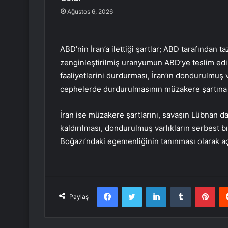
Ağustos 6, 2026
ABD’nin İran’a ilettiği şartlar; ABD tarafından
zenginleştirilmiş uranyumun ABD’ye teslim edilm
faaliyetlerini durdurması, İran’ın dondurulmuş 
cephelerde durdurulmasının müzakere şartına b
İran ise müzakere şartlarını, savaşın Lübnan da
kaldırılması, dondurulmuş varlıkların serbest 
Boğazı’ndaki egemenliğinin tanınması olarak aç
Facebook
Twitter
LinkedIn
Tumblr
Pint
Paylaş