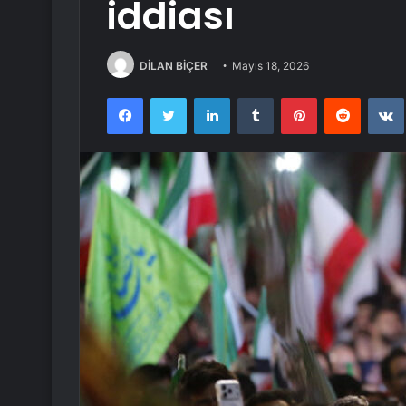
iddiası
DİLAN BİÇER
Mayıs 18, 2026
Facebook
Twitter
LinkedIn
Tumblr
Pinterest
Reddit