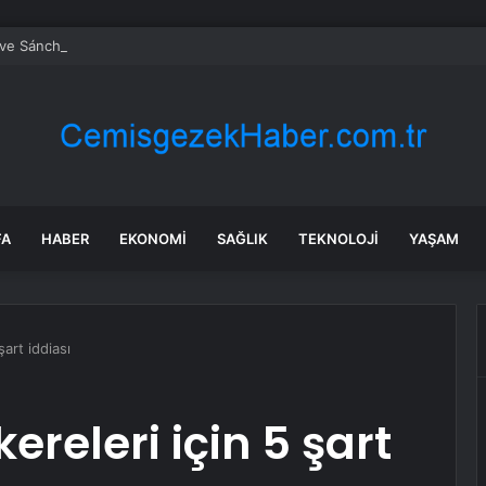
e Sánchez Türkiye-İspanya İlişkilerini Görüştü
FA
HABER
EKONOMI
SAĞLIK
TEKNOLOJI
YAŞAM
art iddiası
releri için 5 şart