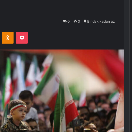
0
0
Bir dakikadan az
VKontakte
Odnoklassniki
Pocket