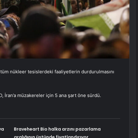
 tüm nükleer tesislerdeki faaliyetlerin durdurulmasını
D, İran’a müzakereler için 5 ana şart öne sürdü.
ya
Braveheart Bio halka arzını pazarlama
aralığının üstünde fiyatlandırıyor