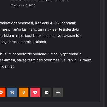
Ağustos 6, 2026
 tazminat ödenmemesi, İran’daki 400 kilogramlık
esi, İran’ın biri hariç tüm nükleer tesislerdeki
varlıklarının serbest bırakılmaması ve savaşın tüm
ağlanması olarak sıralandı.
hil tüm cephelerde sonlandırılması, yaptırımların
bırakılması, savaş tazminatı ödenmesi ve İran’ın Hürmüz
ıklamıştı.
erest
Reddit
VKontakte
Odnoklassniki
Pocket
E-Posta ile paylaş
Yazdır