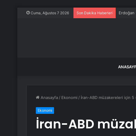
Erdoğan v
Cuma, Ağustos 7 2026
Son Dakika Haberleri
ANASAY
Anasayfa
/
Ekonomi
/
İran-ABD müzakereleri için 5 ş
Ekonomi
İran-ABD müzake