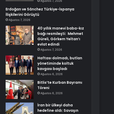
Ağustos 7, 2026
Erdoğan ve Sánchez Türkiye-İspanya
İlişkilerini Görüştü
Ağustos 7, 2026
40 yıllık manevi baba-kız
bağı resmileşti: Mehmet
Güreli, Görkem Yeltan’ı
evlat edindi
Ağustos 7, 2026
Haftası dolmadı, butlan
yönetiminde koltuk
kavgası başladı
Ağustos 6, 2026
Bitlis’te Kurban Bayramı
Töreni
Ağustos 6, 2026
İran bir ülkeyi daha
hedefine aldı: Savaşın