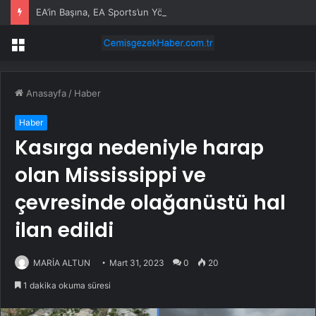
EA’in Başına, EA Sports’un Yöneticisi Getirildi
Menü
Anasayfa
/
Haber
Haber
Kasırga nedeniyle harap
olan Mississippi ve
çevresinde olağanüstü hal
ilan edildi
MARİA ALTUN
Mart 31, 2023
0
20
1 dakika okuma süresi