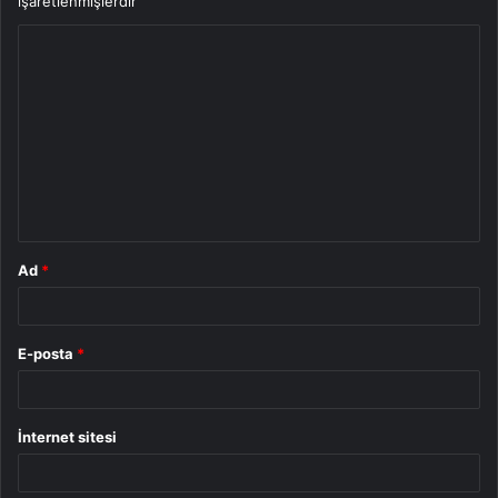
işaretlenmişlerdir
Y
o
r
u
m
*
Ad
*
E-posta
*
İnternet sitesi