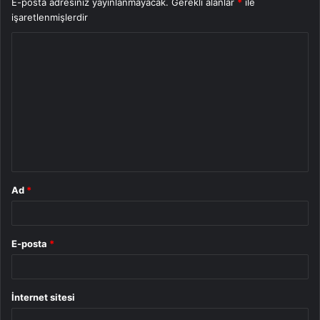
E-posta adresiniz yayınlanmayacak.
Gerekli alanlar
*
ile
işaretlenmişlerdir
Y
o
r
u
m
*
Ad
*
E-posta
*
İnternet sitesi