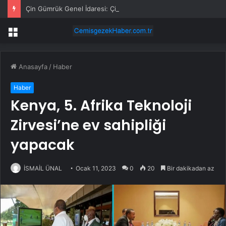
Çin Gümrük Genel İdaresi: Çin, 160’tan Fazla Ülke ve Bölgenin Önemli Ticaret Ortağı Haline Geldi
Menü
Anasayfa
/
Haber
Haber
Kenya, 5. Afrika Teknoloji
Zirvesi’ne ev sahipliği
yapacak
İSMAİL ÜNAL
Ocak 11, 2023
0
20
Bir dakikadan az