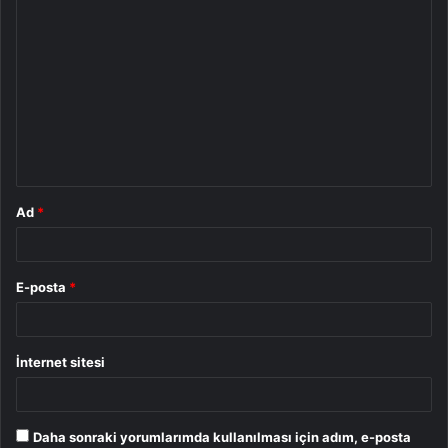
Y
o
r
u
m
*
Ad
*
E-posta
*
İnternet sitesi
Daha sonraki yorumlarımda kullanılması için adım, e-posta