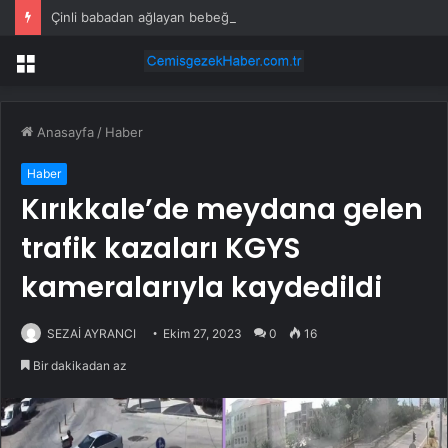
Çinli babadan ağlayan bebeği için çözüm: Tüm uçağa dağıttı
Menü
Anasayfa
/
Haber
Haber
Kırıkkale’de meydana gelen
trafik kazaları KGYS
kameralarıyla kaydedildi
SEZAİ AYRANCI
Ekim 27, 2023
0
16
Bir dakikadan az