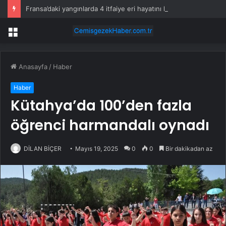
Fransa’daki yangınlarda 4 itfaiye eri hayatını kaybetti
Menü
Anasayfa
/
Haber
Haber
Kütahya’da 100’den fazla
öğrenci harmandalı oynadı
DİLAN BİÇER
Mayıs 19, 2025
0
0
Bir dakikadan az