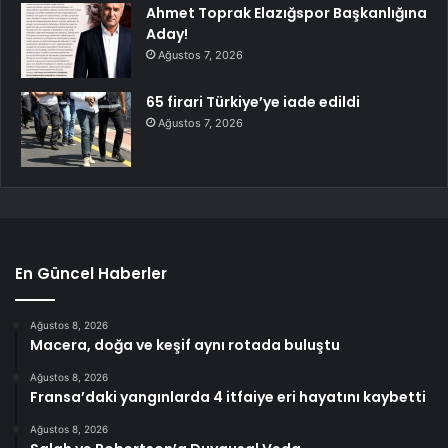
Ahmet Toprak Elazığspor Başkanlığına
Aday!
Ağustos 7, 2026
65 firari Türkiye’ye iade edildi
Ağustos 7, 2026
En Güncel Haberler
Ağustos 8, 2026
Macera, doğa ve keşif aynı rotada buluştu
Ağustos 8, 2026
Fransa’daki yangınlarda 4 itfaiye eri hayatını kaybetti
Ağustos 8, 2026