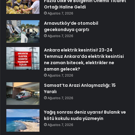
Fazla Ülke ve Bölgenin Önemli Ticaret
Ortağı Haline Geldi
Ağustos 7, 2026
Arnavutköy’de otomobil
gecekonduya çarptı
Ağustos 7, 2026
Ankara elektrik kesintisi! 23-24
Temmuz Ankara’da elektrik kesintisi
ne zaman bitecek, elektrikler ne
zaman gelecek?
Ağustos 7, 2026
Samsat’ta Arazi Anlaşmazlığı: 15
Yaralı
Ağustos 7, 2026
Yağış sonrası deniz uyarısı! Bulanık ve
kötü kokulu suda yüzmeyin
Ağustos 7, 2026