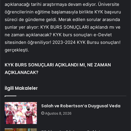
açıklanacağı tarihi araştırmaya devam ediyor. Üniversite
öğrencilerinin eğitime başlamasıyla birlikte KYK başvuru
süreci de gündeme geldi. Merak edilen sorular arasında
şunlar yer alıyor: KYK BURS SONUÇLARI açıklandı mı ve
ne zaman açıklanacak? KYK burs sonuçları e-Devlet
sitesinden öğreniliyor! 2023-2024 KYK Bursu sonuçları!
gerçekleşti.
KYK BURS SONUÇLARI AÇIKLANDI MI, NE ZAMAN
AÇIKLANACAK?
İlgili Makaleler
Salah ve Robertson’a Duygusal Veda
Ağustos 8, 2026