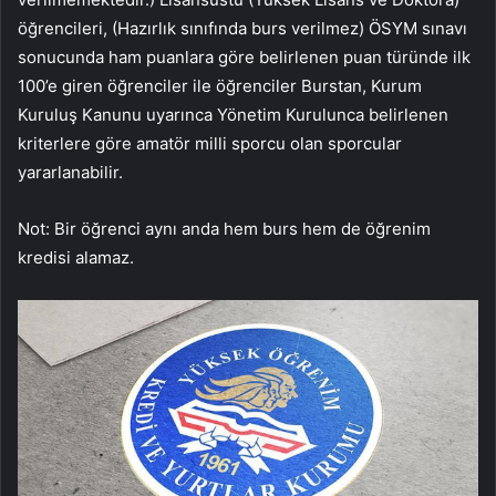
öğrencileri, (Hazırlık sınıfında burs verilmez) ÖSYM sınavı
sonucunda ham puanlara göre belirlenen puan türünde ilk
100’e giren öğrenciler ile öğrenciler Burstan, Kurum
Kuruluş Kanunu uyarınca Yönetim Kurulunca belirlenen
kriterlere göre amatör milli sporcu olan sporcular
yararlanabilir.
Not: Bir öğrenci aynı anda hem burs hem de öğrenim
kredisi alamaz.