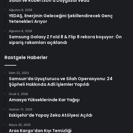
Salah ve Robertson’a Duygusal Veda
Ağustos 8, 2026
YEDAŞ, Enerjinin Geleceğini Şekillendirecek Genç
Yetenekleri Arıyor
Ağustos 8, 2026
Samsung Galaxy Z Fold 8 & Flip 8 rekora koşuyor: Ön
sipariş rakamları açıklandı
Rastgele Haberler
Ekim 22, 2023
Samsun’da Uyuşturucu ve Silah Operasyonu: 24
Şüpheli Hakkında Adli İşlemler Yapıldı
Ocak 5, 2026
Amasya Yükseklerinde Kar Yağışı
Haziran 11, 2025
Eskişehir’de Yapay Zeka Atölyesi Açıldı
Mayıs 30, 2025
Aras Kargo’dan Kıyı Temizliği