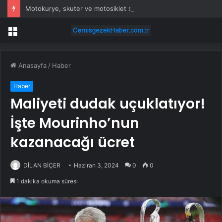
Motokurye, skuter ve motosiklet sürücülerine trafik yasağı
Menü
Anasayfa
/
Haber
Haber
Maliyeti dudak uçuklatıyor!
İşte Mourinho’nun
kazanacağı ücret
DİLAN BİÇER
Haziran 3, 2024
0
0
1 dakika okuma süresi