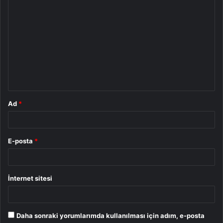
Y
o
r
u
m
*
Ad
*
E-posta
*
İnternet sitesi
Daha sonraki yorumlarımda kullanılması için adım, e-posta