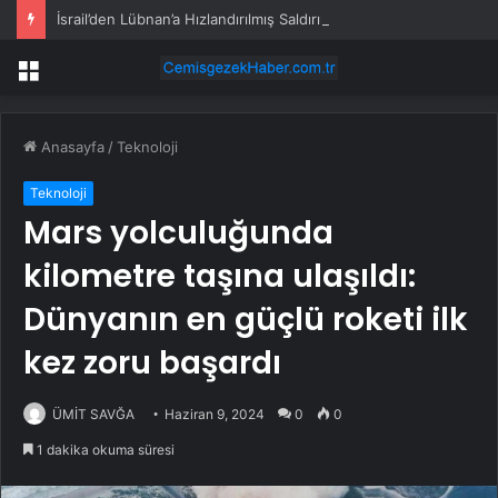
İsrail’den Lübnan’a Hızlandırılmış Saldırılar
Menü
Anasayfa
/
Teknoloji
Teknoloji
Mars yolculuğunda
kilometre taşına ulaşıldı:
Dünyanın en güçlü roketi ilk
kez zoru başardı
ÜMİT SAVĞA
Haziran 9, 2024
0
0
1 dakika okuma süresi