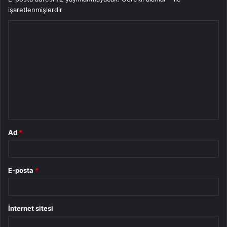
işaretlenmişlerdir
Y
o
r
u
m
*
Ad
*
E-posta
*
İnternet sitesi