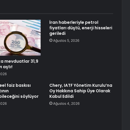
İran haberleriyle petrol
fiyatları düştü, enerji hisseleri
geriledi
Ağustos 5, 2026
ta mevduatlar 31,9
ı aştı!
2026
eel faiz baskısı
Chery, IATF Yönetim Kurulu’na
tının
Oy Hakkına Sahip Üye Olarak
ileceğini söylüyor
Kabul Edildi
2026
Ağustos 4, 2026