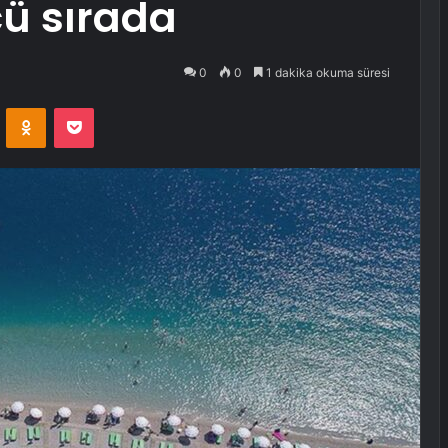
ü sırada
0
0
1 dakika okuma süresi
VKontakte
Odnoklassniki
Pocket