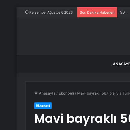
90’la
Perşembe, Ağustos 6 2026
Son Dakika Haberleri
ANASAY
Anasayfa
/
Ekonomi
/
Mavi bayraklı 567 plajıyla Tü
Ekonomi
Mavi bayraklı 56