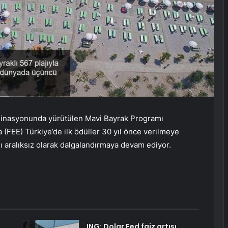
dinasyonunda yürütülen Mavi Bayrak Programı
 (FEE) Türkiye’de ilk ödüller 30 yıl önce verilmeye
ğı aralıksız olarak dalgalandırmaya devam ediyor.
ING: Dolar Fed faiz artışı