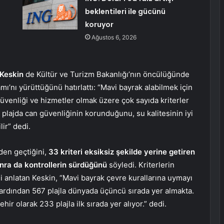
beklentileri ile gücünü
koruyor
Ağustos 6, 2026
Keskin
de Kültür ve Turizm Bakanlığı’nın öncülüğünde
ı’nı yürüttüğünü hatırlattı: “Mavi bayrak alabilmek için
güvenliği ve hizmetler olmak üzere çok sayıda kriterler
ı plajda can güvenliğinin korunduğunu, su kalitesinin iyi
ir” dedi.
mden geçtiğini,
33 kriteri eksiksiz şekilde yerine getiren
onra da kontrollerin sürdüğünü
söyledi. Kriterlerin
i anlatan Keskin, “Mavi bayrak çevre kurallarına uymayı
n ardından 567 plajla dünyada üçüncü sırada yer almakta.
ir olarak 233 plajla ilk sırada yer alıyor.” dedi.