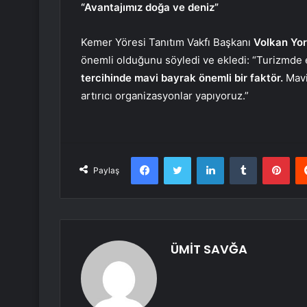
“Avantajımız doğa ve deniz”
Kemer Yöresi Tanıtım Vakfı Başkanı
Volkan Yo
önemli olduğunu söyledi ve ekledi: “Turizmde 
tercihinde mavi bayrak önemli bir faktör.
Mavi
artırıcı organizasyonlar yapıyoruz.”
Facebook
Twitter
LinkedIn
Tumblr
Pint
Paylaş
ÜMİT SAVĞA