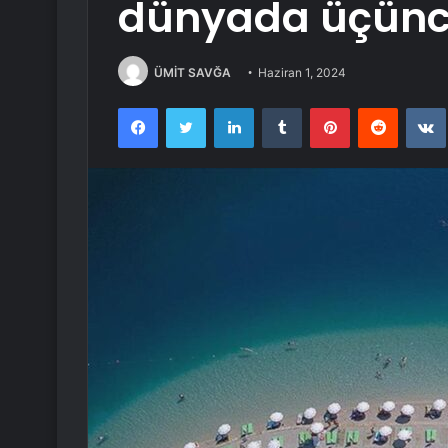
dünyada üçünc
ÜMİT SAVĞA
Haziran 1, 2024
Facebook
Twitter
LinkedIn
Tumblr
Pinterest
Reddit