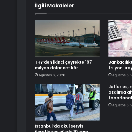
İlgili Makaleler
THY’den ikinci çeyrekte 197
Bankacılık
milyon dolar net kâr
trilyon liray
Ağustos 6, 2026
Ağustos 5, 
Jefferies, r
azalırsa al
toparlanab
Ağustos 5, 
İstanbul’da okul servis
ücretlerine yüzde 10 zam