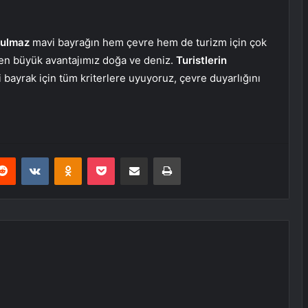
rulmaz
mavi bayrağın hem çevre hem de turizm için çok
en büyük avantajımız doğa ve deniz.
Turistlerin
 bayrak için tüm kriterlere uyuyoruz, çevre duyarlığını
erest
Reddit
VKontakte
Odnoklassniki
Pocket
E-Posta ile paylaş
Yazdır