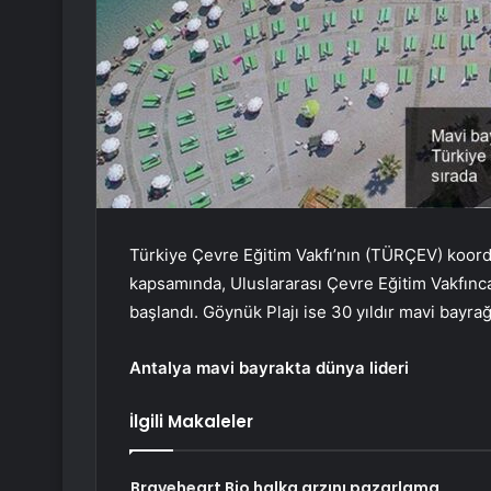
Türkiye Çevre Eğitim Vakfı’nın (TÜRÇEV) koor
kapsamında, Uluslararası Çevre Eğitim Vakfınca
başlandı. Göynük Plajı ise 30 yıldır mavi bayra
Antalya mavi bayrakta dünya lideri
İlgili Makaleler
Braveheart Bio halka arzını pazarlama