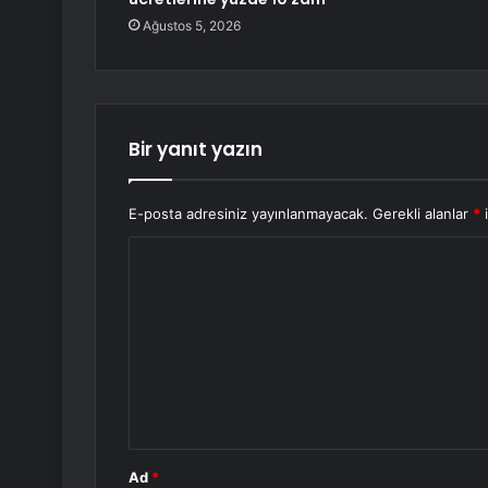
Ağustos 5, 2026
Bir yanıt yazın
E-posta adresiniz yayınlanmayacak.
Gerekli alanlar
*
i
Y
o
r
u
m
*
Ad
*