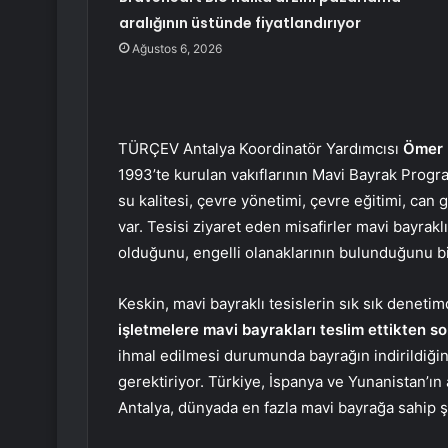
aralığının üstünde fiyatlandırıyor
Ağustos 6, 2026
TÜRÇEV Antalya Koordinatör Yardımcısı
Ömer 
1993’te kurulan vakıflarının Mavi Bayrak Program
su kalitesi, çevre yönetimi, çevre eğitimi, can 
var. Tesisi ziyaret eden misafirler mavi bayrakl
olduğunu, engelli olanaklarının bulunduğunu bil
Keskin, mavi bayraklı tesislerin sık sık deneti
işletmelere mavi bayrakları teslim ettikten s
ihmal edilmesi durumunda bayrağın indirildiğin
gerektiriyor. Türkiye, İspanya ve Yunanistan’ı
Antalya, dünyada en fazla mavi bayrağa sahip şeh