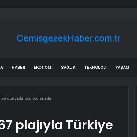
rın karanlığına beraat: “Bu dosyalar kapanmayacak”
FA
HABER
EKONOMI
SAĞLIK
TEKNOLOJI
YAŞAM
rkiye dünyada üçüncü sırada
7 plajıyla Türkiye