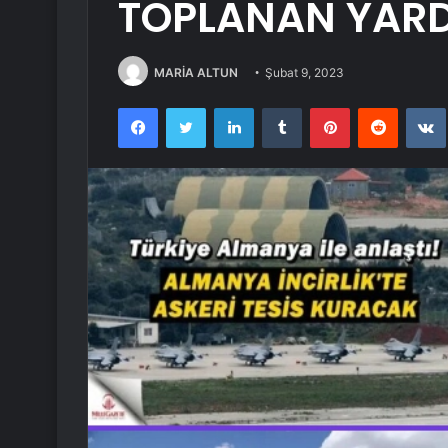
TOPLANAN YARD
MARİA ALTUN
Şubat 9, 2023
Facebook
Twitter
LinkedIn
Tumblr
Pinterest
Reddit