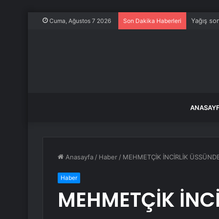
Yağış son
Cuma, Ağustos 7 2026
Son Dakika Haberleri
ANASAY
Anasayfa
/
Haber
/
MEHMETÇİK İNCİRLİK ÜSSÜND
Haber
MEHMETÇİK İNC