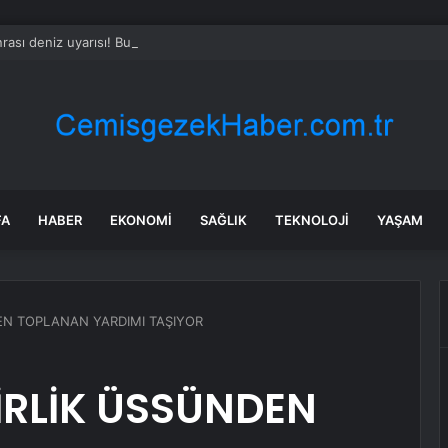
rası deniz uyarısı! Bulanık ve kötü kokulu suda yüzmeyin
FA
HABER
EKONOMI
SAĞLIK
TEKNOLOJI
YAŞAM
EN TOPLANAN YARDIMI TAŞIYOR
İRLİK ÜSSÜNDEN