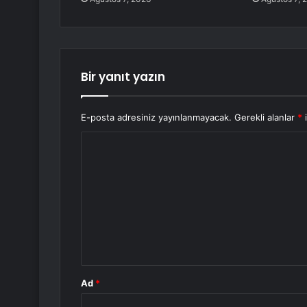
Bir yanıt yazın
E-posta adresiniz yayınlanmayacak.
Gerekli alanlar
*
i
Y
o
r
u
m
*
Ad
*