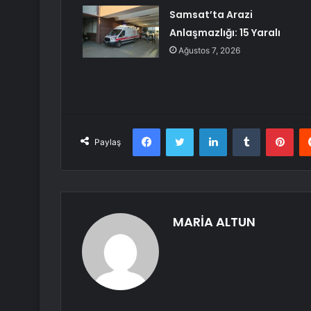
Samsat’ta Arazi
Anlaşmazlığı: 15 Yaralı
Ağustos 7, 2026
Facebook
Twitter
LinkedIn
Tumblr
Pint
Paylaş
MARİA ALTUN