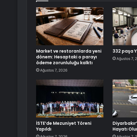
Market ve restoranlarda yeni
332 paşa Y
dönem: Hesaptaki o parayı
Ağustos 7, 
ödeme zorunluluğu kalktı
Ağustos 7, 2026
İSTE’de Mezuniyet Töreni
Diyarbakır
Yapıldı
Hayatı Olu
Ağustos 7, 2026
Ağustos 7, 