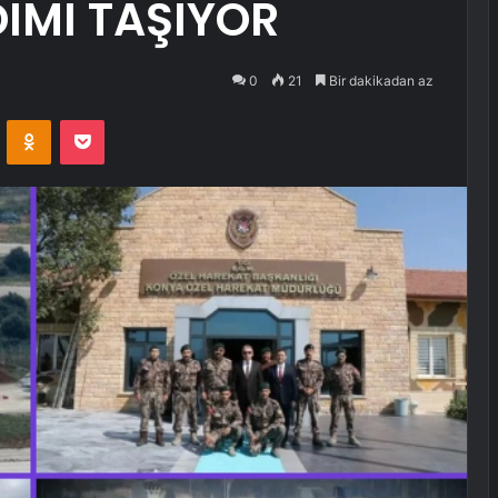
IMI TAŞIYOR
0
21
Bir dakikadan az
VKontakte
Odnoklassniki
Pocket