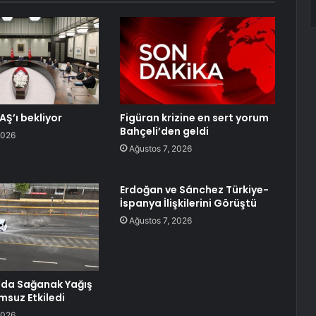
AŞ’ı bekliyor
Figüran krizine en sert yorum
Bahçeli’den geldi
2026
Ağustos 7, 2026
Erdoğan ve Sánchez Türkiye-
İspanya İlişkilerini Görüştü
Ağustos 7, 2026
’da Sağanak Yağış
msuz Etkiledi
2026