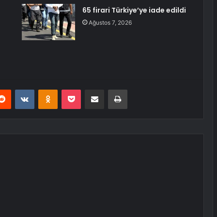
65 firari Türkiye’ye iade edildi
Ağustos 7, 2026
erest
Reddit
VKontakte
Odnoklassniki
Pocket
E-Posta ile paylaş
Yazdır