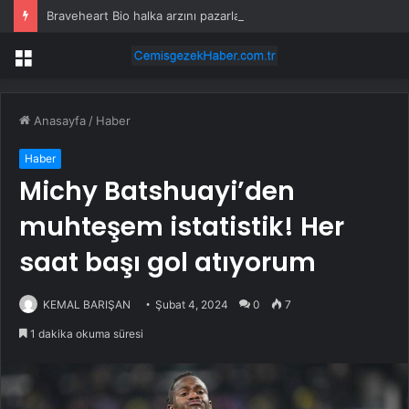
Braveheart Bio halka arzını pazarlama aralığının üstünde fiyatlandırıyor
Menü
Anasayfa
/
Haber
Haber
Michy Batshuayi’den
muhteşem istatistik! Her
saat başı gol atıyorum
KEMAL BARIŞAN
Şubat 4, 2024
0
7
1 dakika okuma süresi