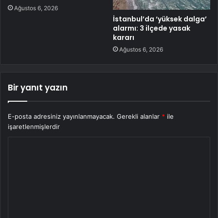
Ağustos 6, 2026
İstanbul’da ‘yüksek dalga’
alarmı: 3 ilçede yasak
kararı
Ağustos 6, 2026
Bir yanıt yazın
E-posta adresiniz yayınlanmayacak.
Gerekli alanlar
*
ile
işaretlenmişlerdir
Y
o
r
u
m
*