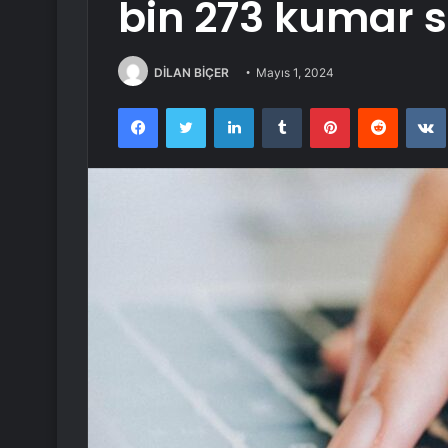
bin 273 kumar si
DİLAN BİÇER
Mayıs 1, 2024
Facebook
Twitter
LinkedIn
Tumblr
Pinterest
Reddit