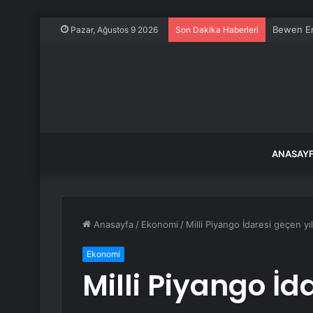
İsrail’den
Pazar, Ağustos 9 2026
Son Dakika Haberleri
ANASAY
Anasayfa
/
Ekonomi
/
Milli Piyango İdaresi geçen yı
Ekonomi
Milli Piyango İd