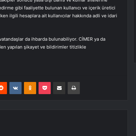
dirme gibi faaliyette bulunan kullanıcı ve içerik üretici
en ilgili hesaplara ait kullanıcılar hakkında adli ve idari
vatandaşlar da ihbarda bulunabiliyor. CİMER ya da
en yapılan şikayet ve bildirimler titizlikle
erest
Reddit
VKontakte
Odnoklassniki
Pocket
E-Posta ile paylaş
Yazdır