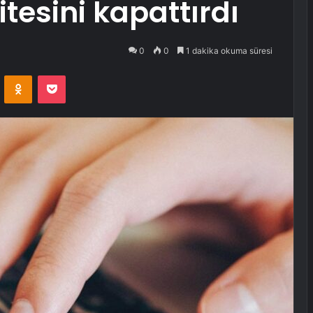
tesini kapattırdı
0
0
1 dakika okuma süresi
VKontakte
Odnoklassniki
Pocket