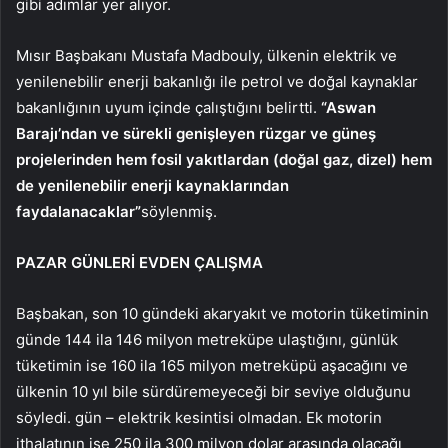
gibi adımlar yer alıyor.
Mısır Başbakanı Mustafa Madbouly, ülkenin elektrik ve
yenilenebilir enerji bakanlığı ile petrol ve doğal kaynaklar
bakanlığının uyum içinde çalıştığını belirtti.
“Aswan
Barajı’ndan ve sürekli genişleyen rüzgar ve güneş
projelerinden hem fosil yakıtlardan (doğal gaz, dizel) hem
de yenilenebilir enerji kaynaklarından
faydalanacaklar”
söylenmiş.
PAZAR GÜNLERİ EVDEN ÇALIŞMA
Başbakan, son 10 gündeki akaryakıt ve motorin tüketiminin
günde 144 ila 146 milyon metreküpe ulaştığını, günlük
tüketimin ise 160 ila 165 milyon metreküpü aşacağını ve
ülkenin 10 yıl bile sürdüremeyeceği bir seviye olduğunu
söyledi. gün – elektrik kesintisi olmadan. Ek motorin
ithalatının ise 250 ila 300 milyon dolar arasında olacağı