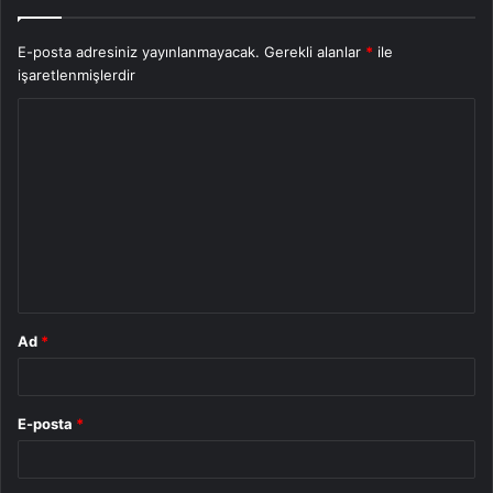
E-posta adresiniz yayınlanmayacak.
Gerekli alanlar
*
ile
işaretlenmişlerdir
Y
o
r
u
m
*
Ad
*
E-posta
*