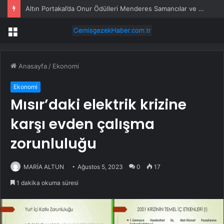
Altın Portakal’da Onur Ödülleri Menderes Samancılar ve Tilbe Saran’a
Menü
Anasayfa
/
Ekonomi
Ekonomi
Mısır’daki elektrik krizine
karşı evden çalışma
zorunluluğu
MARİA ALTUN
Ağustos 5, 2023
0
17
1 dakika okuma süresi