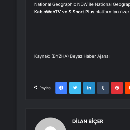
National Geographic NOW ile National Geograph
KabloWebTV ve S Sport Plus
platformları üzer
Kaynak: (BYZHA) Beyaz Haber Ajansı
Facebook
Twitter
LinkedIn
Tumblr
Pint
Paylaş
DİLAN BİÇER