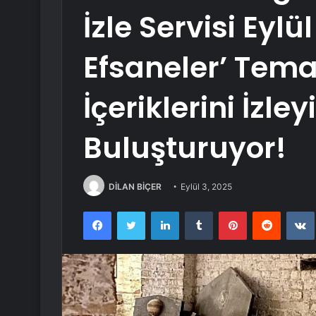
İzle Servisi Eylü
Efsaneler’ Teması
İçeriklerini İzley
Buluşturuyor!
DİLAN BİÇER
Eylül 3, 2025
Facebook
Twitter
LinkedIn
Tumblr
Pinterest
Reddit