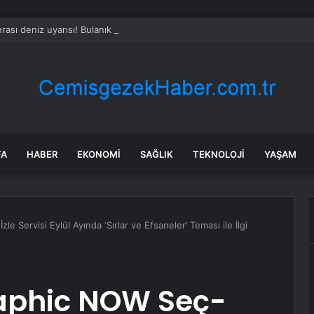
rası deniz uyarısı! Bulanık ve kötü kokulu suda yüzmeyin
FA
HABER
EKONOMI
SAĞLIK
TEKNOLOJI
YAŞAM
 Servisi Eylül Ayında ‘Sırlar ve Efsaneler’ Teması ile İlgi
aphic NOW Seç-