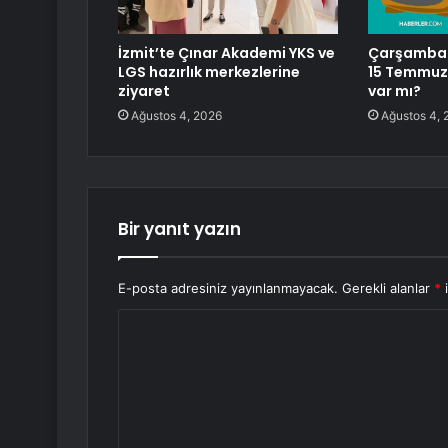
İzmit’te Çınar Akademi YKS ve
Çarşamba h
LGS hazırlık merkezlerine
15 Temmuz 
ziyaret
var mı?
Ağustos 4, 2026
Ağustos 4, 
Bir yanıt yazın
E-posta adresiniz yayınlanmayacak.
Gerekli alanlar
*
i
Y
o
r
u
m