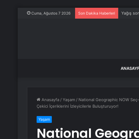
Yağış son
Cuma, Ağustos 7 2026
Son Dakika Haberleri
ANASAY
Anasayfa
/
Yaşam
/
National Geographic NOW Seç-İzle
Çekici İçeriklerini İzleyicilerle Buluşturuyor!
Yaşam
National Geogr