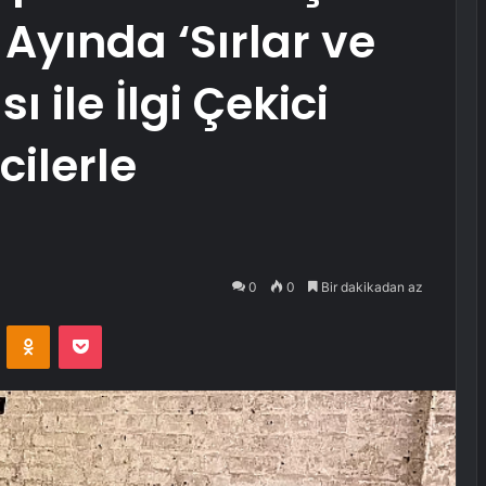
l Ayında ‘Sırlar ve
 ile İlgi Çekici
icilerle
0
0
Bir dakikadan az
VKontakte
Odnoklassniki
Pocket