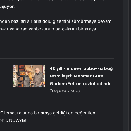
uluşuyor.
rinden bazıları sırlarla dolu gizemini sürdürmeye devam
ak uyandıran yapbozunun parçalarını bir araya
40 yıllık manevi baba-kız bağı
resmileşti: Mehmet Güreli,
Görkem Yeltan’ı evlat edindi
Ağustos 7, 2026
r” teması altında bir araya geldiği en beğenilen
aphic NOW’da!