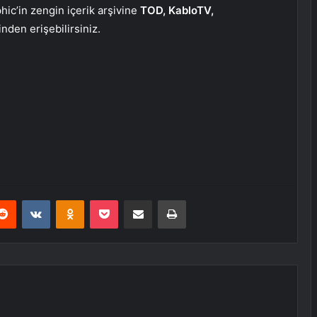
ic’in zengin içerik arşivine
TOD, KabloTV,
inden erişebilirsiniz.
erest
Reddit
VKontakte
Odnoklassniki
Pocket
E-Posta ile paylaş
Yazdır