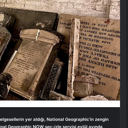
lgesellerin yer aldığı, National Geographic’in zengin
ional Geographic NOW seç-izle servisi eylül ayında