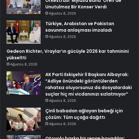
Orkestrası ‘Mylasa Band’ Ören’de
Unutulmaz Bir Konser Verdi
Ağustos 8, 2026
Türkiye, Arabistan ve Pakistan
savunma anlaşması imzaladı
Ağustos 8, 2026
Gedeon Richter, Vraylar’ın gücüyle 2026 kar tahminini
yükseltti
Ağustos 8, 2026
AK Parti Eskişehir İl Başkanı Albayrak:
“Adliye önündeki görüntülerden
rahatsız oluyorsunuz da dosyalardaki
suçlar hiç mi vicdanınızı sızlatmıyor”
Ağustos 8, 2026
Çinli babadan ağlayan bebeği için
çözüm: Tüm uçağa dağıttı
Ağustos 8, 2026
Otoyolu başka bir renge boyadılar: