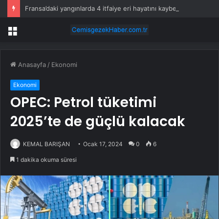
Fransa’daki yangınlarda 4 itfaiye eri hayatını kaybetti
Menü
Anasayfa
/
Ekonomi
Ekonomi
OPEC: Petrol tüketimi
2025’te de güçlü kalacak
KEMAL BARIŞAN
Ocak 17, 2024
0
6
1 dakika okuma süresi