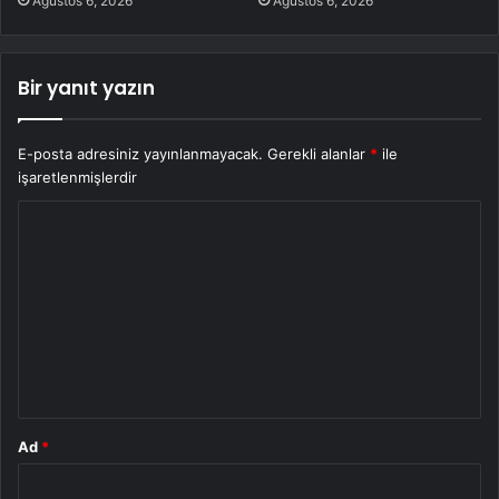
Ağustos 6, 2026
Ağustos 6, 2026
Bir yanıt yazın
E-posta adresiniz yayınlanmayacak.
Gerekli alanlar
*
ile
işaretlenmişlerdir
Y
o
r
u
m
*
Ad
*