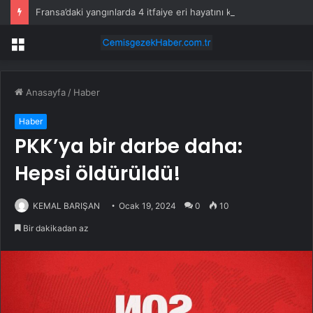
Fransa’daki yangınlarda 4 itfaiye eri hayatını kaybetti
Menü
Anasayfa
/
Haber
Haber
PKK’ya bir darbe daha:
Hepsi öldürüldü!
KEMAL BARIŞAN
Ocak 19, 2024
0
10
Bir dakikadan az