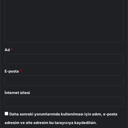
r
u
m
*
Ad
*
E-posta
*
İnternet sitesi
Daha sonraki yorumlarımda kullanılması için adım, e-posta
adresim ve site adresim bu tarayıcıya kaydedilsin.