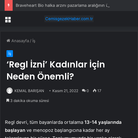
Braveheart Bio halka arzını pazarlama aralığının üstünde fiyatlandırıyor
Menü
Anasayfa
/
İş
İş
‘Regl İzni’ Kadınlar İçin
Neden Önemli?
KEMAL BARIŞAN
Kasım 21, 2022
0
17
3 dakika okuma süresi
Regl devri, tüm bayanlarda ortalama
13-14 yaşlarında
başlayan
ve menopoz başlangıcına kadar her ay