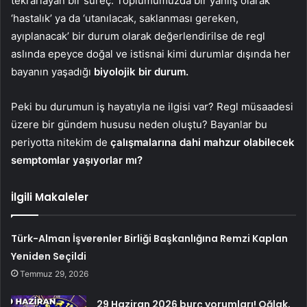
tekrarlayan bir süreç. Toplumumuzda bir yanlış olarak
‘hastalık’ ya da ‘utanılacak, saklanması gereken,
ayıplanacak’ bir durum olarak değerlendirilse de regl
aslında epeyce doğal ve istisnai kimi durumlar dışında her
bayanın yaşadığı
biyolojik bir durum.
Peki bu durumun iş hayatıyla ne ilgisi var? Regl müsaadesi
üzere bir gündem hususu neden oluştu? Bayanlar bu
periyotta nitekim de
çalışmalarına dahi mahzur olabilecek
semptomlar yaşıyorlar mı?
İlgili Makaleler
Türk-Alman İşverenler Birliği Başkanlığına Remzi Kaplan
Yeniden Seçildi
Temmuz 29, 2026
29 Haziran 2026 burç yorumları! Oğlak,