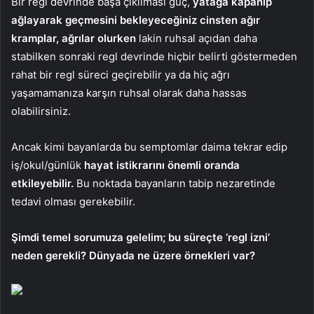
Bir regl devrinde başa çıkılması güç,
yatağa kapanıp
ağlayarak geçmesini bekleyeceğiniz cinsten ağır
kramplar, ağrılar olurken
lakin ruhsal açıdan daha
stabilken sonraki regl devrinde hiçbir belirti göstermeden
rahat bir regl süreci geçirebilir ya da hiç ağrı
yaşamamanıza karşın ruhsal olarak daha hassas
olabilirsiniz.
Ancak kimi bayanlarda bu semptomlar daima tekrar edip
iş/okul/günlük
hayat istikrarını önemli oranda
etkileyebilir.
Bu noktada bayanların tabip nezaretinde
tedavi olması gerekebilir.
Şimdi temel sorumuza gelelim; bu süreçte ‘regl izni’
neden gerekli? Dünyada ne üzere örnekleri var?