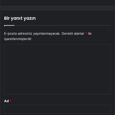
Bir yanıt yazın
E-posta adresiniz yayınlanmayacak.
Gerekli alanlar
*
ile
işaretlenmişlerdir
Y
o
r
u
m
*
Ad
*